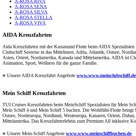
A-ROSA RIVA
A-ROSA SENA
A-ROSA SILVA
A-ROSA STELLA
A-ROSA VIVA
AIDA Kreuzfahrten
Aida Kreuzfahrten mit der Kussmund Flotte beim AIDA Spezialisten 
Clubschiff Seereise in das Mittelmeer, Adria, Atlantik, Ostsee, Nord
Asien, Orient, Nordamerika, Kanada und Mittelamerika. AIDA ist Clu
Animation, Sport, Wellness für die ganze Familie.
»
Unsere AIDA Kreuzfahrt Angebote
www.www.meinclubschiff.de
Mein Schiff Kreuzfahrten
TUI Cruises Kreuzfahrten beim MeinSchiff Spezialisten für Mein Schi
Mein Schiff 4 und Mein Schiff 5 buchen. Die Wohlfühl-Flotte bringt S
Ostsee, Nordeuropa, Nordland, Westeuropa, Kanaren, Orient, Dubai,
Mittelamerika. Das Kreuzfahrterlebnis zum Premium All inklusive Kon
»
Unsere Mein-Schiff Angebote
www.www.meinschiffbuchen.de