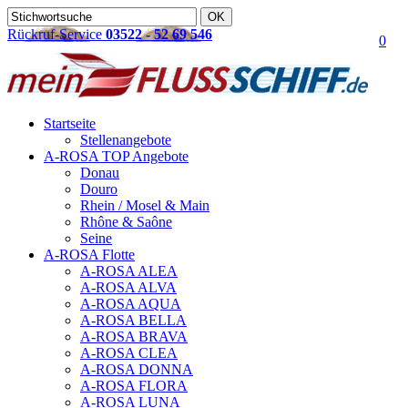
Rückruf-Service
03522 - 52 69 546
0
Startseite
Stellenangebote
A-ROSA TOP Angebote
Donau
Douro
Rhein / Mosel & Main
Rhône & Saône
Seine
A-ROSA Flotte
A-ROSA ALEA
A-ROSA ALVA
A-ROSA AQUA
A-ROSA BELLA
A-ROSA BRAVA
A-ROSA CLEA
A-ROSA DONNA
A-ROSA FLORA
A-ROSA LUNA