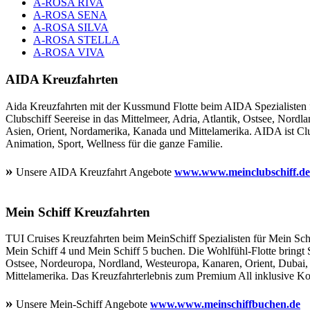
A-ROSA RIVA
A-ROSA SENA
A-ROSA SILVA
A-ROSA STELLA
A-ROSA VIVA
AIDA Kreuzfahrten
Aida Kreuzfahrten mit der Kussmund Flotte beim AIDA Spezialisten 
Clubschiff Seereise in das Mittelmeer, Adria, Atlantik, Ostsee, Nord
Asien, Orient, Nordamerika, Kanada und Mittelamerika. AIDA ist Clu
Animation, Sport, Wellness für die ganze Familie.
»
Unsere AIDA Kreuzfahrt Angebote
www.www.meinclubschiff.de
Mein Schiff Kreuzfahrten
TUI Cruises Kreuzfahrten beim MeinSchiff Spezialisten für Mein Schi
Mein Schiff 4 und Mein Schiff 5 buchen. Die Wohlfühl-Flotte bringt S
Ostsee, Nordeuropa, Nordland, Westeuropa, Kanaren, Orient, Dubai,
Mittelamerika. Das Kreuzfahrterlebnis zum Premium All inklusive Kon
»
Unsere Mein-Schiff Angebote
www.www.meinschiffbuchen.de