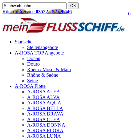
Rückruf-Service
03522 - 52 69 546
0
Startseite
Stellenangebote
A-ROSA TOP Angebote
Donau
Douro
Rhein / Mosel & Main
Rhône & Saône
Seine
A-ROSA Flotte
A-ROSA ALEA
A-ROSA ALVA
A-ROSA AQUA
A-ROSA BELLA
A-ROSA BRAVA
A-ROSA CLEA
A-ROSA DONNA
A-ROSA FLORA
A-ROSA LUNA