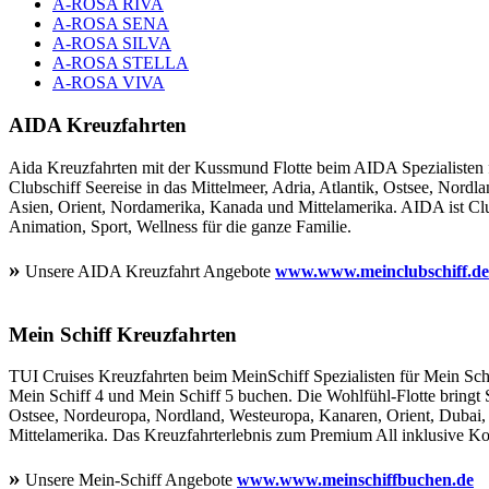
A-ROSA RIVA
A-ROSA SENA
A-ROSA SILVA
A-ROSA STELLA
A-ROSA VIVA
AIDA Kreuzfahrten
Aida Kreuzfahrten mit der Kussmund Flotte beim AIDA Spezialisten 
Clubschiff Seereise in das Mittelmeer, Adria, Atlantik, Ostsee, Nord
Asien, Orient, Nordamerika, Kanada und Mittelamerika. AIDA ist Clu
Animation, Sport, Wellness für die ganze Familie.
»
Unsere AIDA Kreuzfahrt Angebote
www.www.meinclubschiff.de
Mein Schiff Kreuzfahrten
TUI Cruises Kreuzfahrten beim MeinSchiff Spezialisten für Mein Schi
Mein Schiff 4 und Mein Schiff 5 buchen. Die Wohlfühl-Flotte bringt S
Ostsee, Nordeuropa, Nordland, Westeuropa, Kanaren, Orient, Dubai,
Mittelamerika. Das Kreuzfahrterlebnis zum Premium All inklusive Kon
»
Unsere Mein-Schiff Angebote
www.www.meinschiffbuchen.de