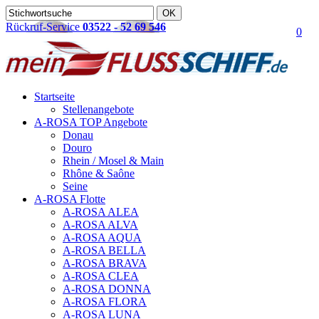
Rückruf-Service
03522 - 52 69 546
0
Startseite
Stellenangebote
A-ROSA TOP Angebote
Donau
Douro
Rhein / Mosel & Main
Rhône & Saône
Seine
A-ROSA Flotte
A-ROSA ALEA
A-ROSA ALVA
A-ROSA AQUA
A-ROSA BELLA
A-ROSA BRAVA
A-ROSA CLEA
A-ROSA DONNA
A-ROSA FLORA
A-ROSA LUNA