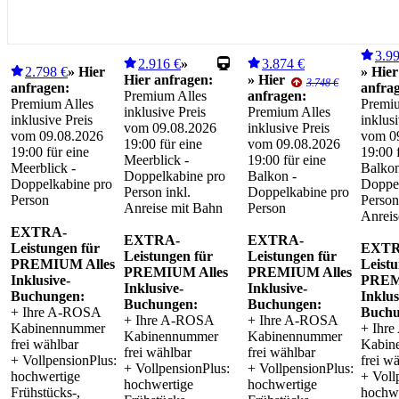
3.9
2.916 €
»
3.874 €
2.798 €
» Hier
» Hier
Hier anfragen:
» Hier
3.748 €
anfragen:
anfra
Premium Alles
anfragen:
Premium Alles
Premiu
inklusive Preis
Premium Alles
inklusive Preis
inklusi
vom 09.08.2026
inklusive Preis
vom 09.08.2026
vom 0
19:00 für eine
vom 09.08.2026
19:00 für eine
19:00 
Meerblick -
19:00 für eine
Meerblick -
Balkon
Doppelkabine pro
Balkon -
Doppelkabine pro
Doppel
Person inkl.
Doppelkabine pro
Person
Person
Anreise mit Bahn
Person
Anreis
EXTRA-
EXTRA-
EXTRA-
Leistungen für
EXTR
Leistungen für
Leistungen für
PREMIUM Alles
Leistu
PREMIUM Alles
PREMIUM Alles
Inklusive-
PREM
Inklusive-
Inklusive-
Buchungen:
Inklus
Buchungen:
Buchungen:
+ Ihre A-ROSA
Buchu
+ Ihre A-ROSA
+ Ihre A-ROSA
Kabinennummer
+ Ihr
Kabinennummer
Kabinennummer
frei wählbar
Kabin
frei wählbar
frei wählbar
+ VollpensionPlus:
frei w
+ VollpensionPlus:
+ VollpensionPlus:
hochwertige
+ Voll
hochwertige
hochwertige
Frühstücks-,
hochwe