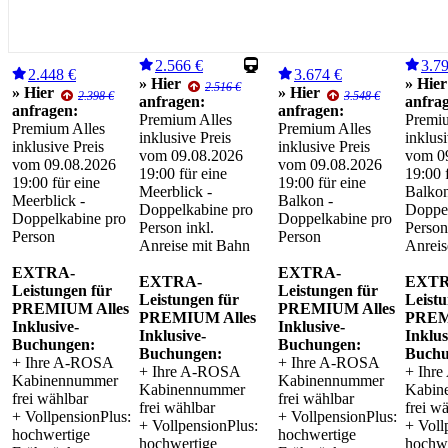
2.566 €
3.7
2.448 €
3.674 €
» Hier
» Hier
2.516 €
» Hier
» Hier
2.398 €
3.548 €
anfragen:
anfra
anfragen:
anfragen:
Premium Alles
Premiu
Premium Alles
Premium Alles
inklusive Preis
inklusi
inklusive Preis
inklusive Preis
vom 09.08.2026
vom 0
vom 09.08.2026
vom 09.08.2026
19:00 für eine
19:00 
19:00 für eine
19:00 für eine
Meerblick -
Balkon
Meerblick -
Balkon -
Doppelkabine pro
Doppel
Doppelkabine pro
Doppelkabine pro
Person inkl.
Person
Person
Person
Anreise mit Bahn
Anreis
EXTRA-
EXTRA-
EXTRA-
EXTR
Leistungen für
Leistungen für
Leistungen für
Leistu
PREMIUM Alles
PREMIUM Alles
PREMIUM Alles
PREM
Inklusive-
Inklusive-
Inklusive-
Inklus
Buchungen:
Buchungen:
Buchungen:
Buchu
+ Ihre A-ROSA
+ Ihre A-ROSA
+ Ihre A-ROSA
+ Ihr
Kabinennummer
Kabinennummer
Kabinennummer
Kabin
frei wählbar
frei wählbar
frei wählbar
frei w
+ VollpensionPlus:
+ VollpensionPlus:
+ VollpensionPlus:
+ Voll
hochwertige
hochwertige
hochwertige
hochwe