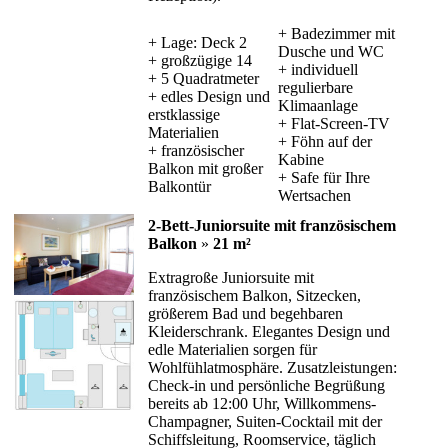
+ Badezimmer mit
+ Lage: Deck 2
Dusche und WC
+ großzügige 14
+ individuell
+ 5 Quadratmeter
regulierbare
+ edles Design und
Klimaanlage
erstklassige
+ Flat-Screen-TV
Materialien
+ Föhn auf der
+ französischer
Kabine
Balkon mit großer
+ Safe für Ihre
Balkontür
Wertsachen
2-Bett-Juniorsuite mit französischem
Balkon
»
21 m²
Extragroße Juniorsuite mit
französischem Balkon, Sitzecken,
größerem Bad und begehbaren
Kleiderschrank. Elegantes Design und
edle Materialien sorgen für
Wohlfühlatmosphäre. Zusatzleistungen:
Check-in und persönliche Begrüßung
bereits ab 12:00 Uhr, Willkommens-
Champagner, Suiten-Cocktail mit der
Schiffsleitung, Roomservice, täglich