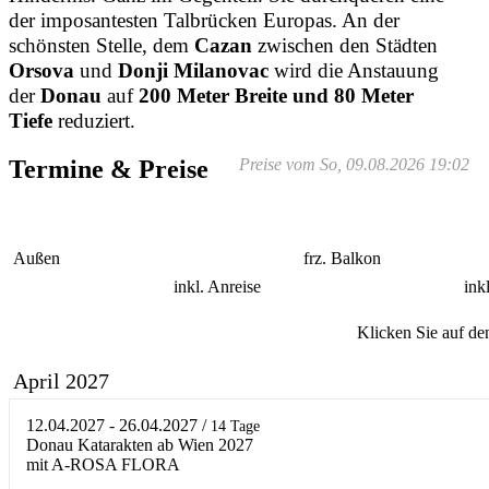
der imposantesten Talbrücken Europas. An der
schönsten Stelle, dem
Cazan
zwischen den Städten
Orsova
und
Donji Milanovac
wird die Anstauung
der
Donau
auf
200 Meter Breite und 80 Meter
Tiefe
reduziert.
Termine & Preise
Preise vom So, 09.08.2026 19:02
Außen
frz. Balkon
inkl. Anreise
ink
Klicken Sie auf de
April 2027
12.04.2027 - 26.04.2027
/
14 Tage
Donau Katarakten ab Wien 2027
mit A-ROSA FLORA