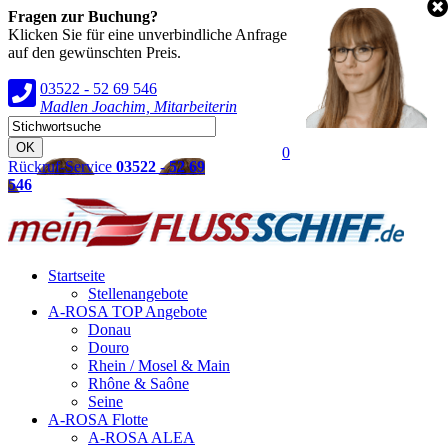
Fragen zur Buchung?
Klicken Sie für eine unverbindliche Anfrage
auf den gewünschten Preis.
03522 - 52 69 546
Madlen Joachim, Mitarbeiterin
0
Rückruf-Service
03522 - 52 69
546
Startseite
Stellenangebote
A-ROSA TOP Angebote
Donau
Douro
Rhein / Mosel & Main
Rhône & Saône
Seine
A-ROSA Flotte
A-ROSA ALEA