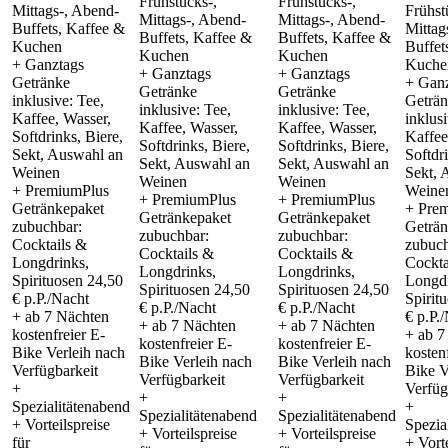
Frühstücks-,
Frühstücks-,
Mittags-, Abend-
Frühst
Mittags-, Abend-
Mittags-, Abend-
Buffets, Kaffee &
Mittag
Buffets, Kaffee &
Buffets, Kaffee &
Kuchen
Buffet
Kuchen
Kuchen
+ Ganztags
Kuche
+ Ganztags
+ Ganztags
Getränke
+ Gan
Getränke
Getränke
inklusive: Tee,
Geträ
inklusive: Tee,
inklusive: Tee,
Kaffee, Wasser,
inklusi
Kaffee, Wasser,
Kaffee, Wasser,
Softdrinks, Biere,
Kaffee
Softdrinks, Biere,
Softdrinks, Biere,
Sekt, Auswahl an
Softdr
Sekt, Auswahl an
Sekt, Auswahl an
Weinen
Sekt, 
Weinen
Weinen
+ PremiumPlus
Weine
+ PremiumPlus
+ PremiumPlus
Getränkepaket
+ Pre
Getränkepaket
Getränkepaket
zubuchbar:
Geträn
zubuchbar:
zubuchbar:
Cocktails &
zubuch
Cocktails &
Cocktails &
Longdrinks,
Cockta
Longdrinks,
Longdrinks,
Spirituosen 24,50
Longdr
Spirituosen 24,50
Spirituosen 24,50
€ p.P./Nacht
Spirit
€ p.P./Nacht
€ p.P./Nacht
+ ab 7 Nächten
€ p.P.
+ ab 7 Nächten
+ ab 7 Nächten
kostenfreier E-
+ ab 7
kostenfreier E-
kostenfreier E-
Bike Verleih nach
kosten
Bike Verleih nach
Bike Verleih nach
Verfügbarkeit
Bike V
Verfügbarkeit
Verfügbarkeit
+
Verfüg
+
+
Spezialitätenabend
+
Spezialitätenabend
Spezialitätenabend
+ Vorteilspreise
Spezia
+ Vorteilspreise
+ Vorteilspreise
für
+ Vorte