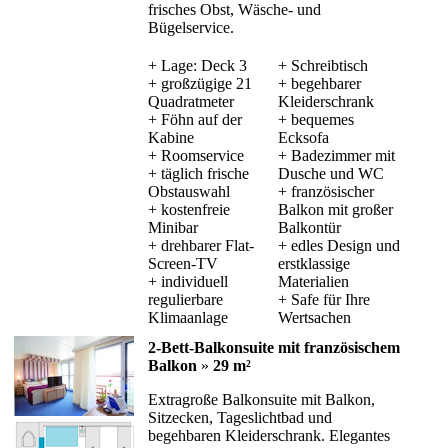
frisches Obst, Wäsche- und
Bügelservice.
+ Lage: Deck 3
+ Schreibtisch
+ großzügige 21
+ begehbarer
Quadratmeter
Kleiderschrank
+ Föhn auf der
+ bequemes
Kabine
Ecksofa
+ Roomservice
+ Badezimmer mit
+ täglich frische
Dusche und WC
Obstauswahl
+ französischer
+ kostenfreie
Balkon mit großer
Minibar
Balkontür
+ drehbarer Flat-
+ edles Design und
Screen-TV
erstklassige
+ individuell
Materialien
regulierbare
+ Safe für Ihre
Klimaanlage
Wertsachen
2-Bett-Balkonsuite mit französischem
Balkon
»
29 m²
Extragroße Balkonsuite mit Balkon,
Sitzecken, Tageslichtbad und
begehbaren Kleiderschrank. Elegantes