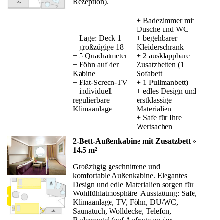
Rezeption).
+ Badezimmer mit
Dusche und WC
+ Lage: Deck 1
+ begehbarer
+ großzügige 18
Kleiderschrank
+ 5 Quadratmeter
+ 2 ausklappbare
+ Föhn auf der
Zusatzbetten (1
Kabine
Sofabett
+ Flat-Screen-TV
+ 1 Pullmanbett)
+ individuell
+ edles Design und
regulierbare
erstklassige
Klimaanlage
Materialien
+ Safe für Ihre
Wertsachen
2-Bett-Außenkabine mit Zusatzbett
»
14.5 m²
Großzügig geschnittene und
komfortable Außenkabine. Elegantes
Design und edle Materialien sorgen für
Wohlfühlatmosphäre. Ausstattung: Safe,
Klimaanlage, TV, Föhn, DU/WC,
Saunatuch, Wolldecke, Telefon,
Bademantel (auf Anfrage an der