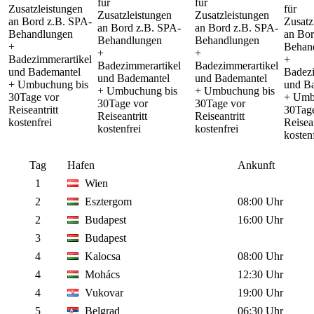
für
für
Zusatzleistungen
für
Zusatzleistungen
Zusatzleistungen
an Bord z.B. SPA-
Zusatz
an Bord z.B. SPA-
an Bord z.B. SPA-
Behandlungen
an Bor
Behandlungen
Behandlungen
+
Behan
+
+
Badezimmerartikel
+
Badezimmerartikel
Badezimmerartikel
und Bademantel
Badezi
und Bademantel
und Bademantel
+ Umbuchung bis
und B
+ Umbuchung bis
+ Umbuchung bis
30Tage vor
+ Umb
30Tage vor
30Tage vor
Reiseantritt
30Tag
Reiseantritt
Reiseantritt
kostenfrei
Reisean
kostenfrei
kostenfrei
kosten
Tag
Hafen
Ankunft
1
Wien
2
Esztergom
08:00 Uhr
2
Budapest
16:00 Uhr
3
Budapest
4
Kalocsa
08:00 Uhr
4
Mohács
12:30 Uhr
4
Vukovar
19:00 Uhr
5
Belgrad
06:30 Uhr