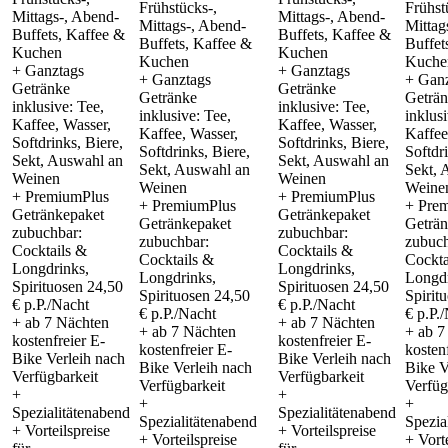
Frühstücks-,
Frühst
Mittags-, Abend-
Mittags-, Abend-
Mittags-, Abend-
Mittag
Buffets, Kaffee &
Buffets, Kaffee &
Buffets, Kaffee &
Buffet
Kuchen
Kuchen
Kuchen
Kuche
+ Ganztags
+ Ganztags
+ Ganztags
+ Gan
Getränke
Getränke
Getränke
Geträ
inklusive: Tee,
inklusive: Tee,
inklusive: Tee,
inklusi
Kaffee, Wasser,
Kaffee, Wasser,
Kaffee, Wasser,
Kaffee
Softdrinks, Biere,
Softdrinks, Biere,
Softdrinks, Biere,
Softdr
Sekt, Auswahl an
Sekt, Auswahl an
Sekt, Auswahl an
Sekt, 
Weinen
Weinen
Weinen
Weine
+ PremiumPlus
+ PremiumPlus
+ PremiumPlus
+ Pre
Getränkepaket
Getränkepaket
Getränkepaket
Geträn
zubuchbar:
zubuchbar:
zubuchbar:
zubuch
Cocktails &
Cocktails &
Cocktails &
Cockta
Longdrinks,
Longdrinks,
Longdrinks,
Longdr
Spirituosen 24,50
Spirituosen 24,50
Spirituosen 24,50
Spirit
€ p.P./Nacht
€ p.P./Nacht
€ p.P./Nacht
€ p.P.
+ ab 7 Nächten
+ ab 7 Nächten
+ ab 7 Nächten
+ ab 7
kostenfreier E-
kostenfreier E-
kostenfreier E-
kosten
Bike Verleih nach
Bike Verleih nach
Bike Verleih nach
Bike V
Verfügbarkeit
Verfügbarkeit
Verfügbarkeit
Verfüg
+
+
+
+
Spezialitätenabend
Spezialitätenabend
Spezialitätenabend
Spezia
+ Vorteilspreise
+ Vorteilspreise
+ Vorteilspreise
+ Vorte