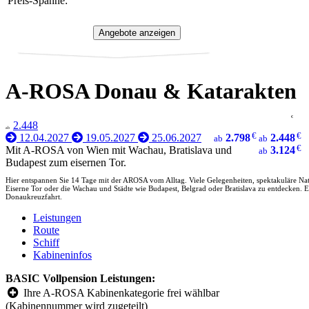
Preis-Spanne:
A-ROSA Donau & Katarakten
€
2.448
ab
€
€
12.04.2027
19.05.2027
25.06.2027
2.798
2.448
ab
ab
€
Mit A-ROSA von Wien mit Wachau, Bratislava und
3.124
ab
Budapest zum eisernen Tor.
Hier entspannen Sie 14 Tage mit der AROSA vom Alltag. Viele Gelegenheiten, spektakuläre Nat
Eiserne Tor oder die Wachau und Städte wie Budapest, Belgrad oder Bratislava zu entdecken. Ei
Donaukreuzfahrt.
Leistungen
Route
Schiff
Kabineninfos
BASIC Vollpension Leistungen:
Ihre A-ROSA Kabinenkategorie frei wählbar
(Kabinennummer wird zugeteilt)