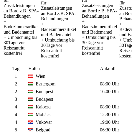
für
für
für
für
Zusatzleistungen
Zusatzleistungen
Zusatzleistungen
Zusatz
an Bord z.B. SPA-
an Bord z.B. SPA-
an Bord z.B. SPA-
an Bor
Behandlungen
Behandlungen
Behandlungen
Behan
+
+
+
+
Badezimmerartikel
Badezimmerartikel
Badezimmerartikel
Badezi
und Bademantel
und Bademantel
und Bademantel
und B
+ Umbuchung bis
+ Umbuchung bis
+ Umbuchung bis
+ Umb
30Tage vor
30Tage vor
30Tage vor
30Tag
Reiseantritt
Reiseantritt
Reiseantritt
Reisean
kostenfrei
kostenfrei
kostenfrei
kosten
Tag
Hafen
Ankunft
1
Wien
2
Esztergom
08:00 Uhr
2
Budapest
16:00 Uhr
3
Budapest
4
Kalocsa
08:00 Uhr
4
Mohács
12:30 Uhr
4
Vukovar
19:00 Uhr
5
Belgrad
06:30 Uhr