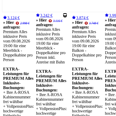
3.242 €
3.9
3.124 €
3.874 €
» Hier
» Hier
3.116 €
» Hier
» Hier
2.998 €
3.748 €
anfragen:
anfra
anfragen:
anfragen:
Premium Alles
Premiu
Premium Alles
Premium Alles
inklusive Preis
inklusi
inklusive Preis
inklusive Preis
vom 09.08.2026
vom 0
vom 09.08.2026
vom 09.08.2026
19:00 für eine
19:00 
19:00 für eine
19:00 für eine
Meerblick -
Balkon
Meerblick -
Balkon -
Doppelkabine pro
Doppel
Doppelkabine pro
Doppelkabine pro
Person inkl.
Person
Person
Person
Anreise mit Bahn
Anreis
EXTRA-
EXTRA-
EXTRA-
EXTR
Leistungen für
Leistungen für
Leistungen für
Leistu
PREMIUM Alles
PREMIUM Alles
PREMIUM Alles
PREM
Inklusive-
Inklusive-
Inklusive-
Inklus
Buchungen:
Buchungen:
Buchungen:
Buchu
+ Ihre A-ROSA
+ Ihre A-ROSA
+ Ihre A-ROSA
+ Ihr
Kabinennummer
Kabinennummer
Kabinennummer
Kabin
frei wählbar
frei wählbar
frei wählbar
frei w
+ VollpensionPlus:
+ VollpensionPlus:
+ VollpensionPlus:
+ Voll
hochwertige
hochwertige
hochwertige
hochwe
Frühstücks-,
Frühstücks-,