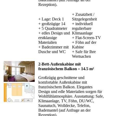
Rezeption).
+ Zusatzbett /
+ Lage: Deck 1
Sitzgelegenheit
+ großzügige 14
+ individuell
+ 5 Quadratmeter
regulierbare
+ edles Design und
Klimaanlage
erstklassige
+ Flat-Screen-TV
Materialien
+ Föhn auf der
+ Badezimmer mit
Kabine
Dusche und WC
+ Safe für Ihre
Wertsachen
2-Bett-Außenkabine mit
französischem Balkon
»
14.5 m²
Großzügig geschnittene und
komfortable Außenkabine mit
französischem Balkon. Elegantes
Design und edle Materialien sorgen für
Wohlfühlatmosphäre. Ausstattung: Safe,
Klimaanlage, TV, Föhn, DU/WC,
Saunatuch, Wolldecke, Telefon,
Bademantel (auf Anfrage an der
Rezeption).