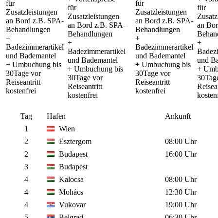
für
für
für
für
Zusatzleistungen
Zusatzleistungen
Zusatzleistungen
Zusatz
an Bord z.B. SPA-
an Bord z.B. SPA-
an Bord z.B. SPA-
an Bor
Behandlungen
Behandlungen
Behandlungen
Behan
+
+
+
+
Badezimmerartikel
Badezimmerartikel
Badezimmerartikel
Badezi
und Bademantel
und Bademantel
und Bademantel
und B
+ Umbuchung bis
+ Umbuchung bis
+ Umbuchung bis
+ Umb
30Tage vor
30Tage vor
30Tage vor
30Tag
Reiseantritt
Reiseantritt
Reiseantritt
Reisean
kostenfrei
kostenfrei
kostenfrei
kosten
Tag
Hafen
Ankunft
1
Wien
2
Esztergom
08:00 Uhr
2
Budapest
16:00 Uhr
3
Budapest
4
Kalocsa
08:00 Uhr
4
Mohács
12:30 Uhr
4
Vukovar
19:00 Uhr
5
Belgrad
06:30 Uhr