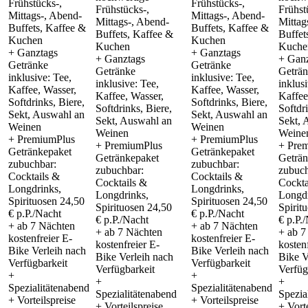
Frühstücks-,
Frühstücks-,
Frühstücks-,
Frühst
Mittags-, Abend-
Mittags-, Abend-
Mittags-, Abend-
Mittag
Buffets, Kaffee &
Buffets, Kaffee &
Buffets, Kaffee &
Buffet
Kuchen
Kuchen
Kuchen
Kuche
+ Ganztags
+ Ganztags
+ Ganztags
+ Gan
Getränke
Getränke
Getränke
Geträ
inklusive: Tee,
inklusive: Tee,
inklusive: Tee,
inklusi
Kaffee, Wasser,
Kaffee, Wasser,
Kaffee, Wasser,
Kaffee
Softdrinks, Biere,
Softdrinks, Biere,
Softdrinks, Biere,
Softdr
Sekt, Auswahl an
Sekt, Auswahl an
Sekt, Auswahl an
Sekt, 
Weinen
Weinen
Weinen
Weine
+ PremiumPlus
+ PremiumPlus
+ PremiumPlus
+ Pre
Getränkepaket
Getränkepaket
Getränkepaket
Geträn
zubuchbar:
zubuchbar:
zubuchbar:
zubuch
Cocktails &
Cocktails &
Cocktails &
Cockta
Longdrinks,
Longdrinks,
Longdrinks,
Longdr
Spirituosen 24,50
Spirituosen 24,50
Spirituosen 24,50
Spirit
€ p.P./Nacht
€ p.P./Nacht
€ p.P./Nacht
€ p.P.
+ ab 7 Nächten
+ ab 7 Nächten
+ ab 7 Nächten
+ ab 7
kostenfreier E-
kostenfreier E-
kostenfreier E-
kosten
Bike Verleih nach
Bike Verleih nach
Bike Verleih nach
Bike V
Verfügbarkeit
Verfügbarkeit
Verfügbarkeit
Verfüg
+
+
+
+
Spezialitätenabend
Spezialitätenabend
Spezialitätenabend
Spezia
+ Vorteilspreise
+ Vorteilspreise
+ Vorteilspreise
+ Vorte