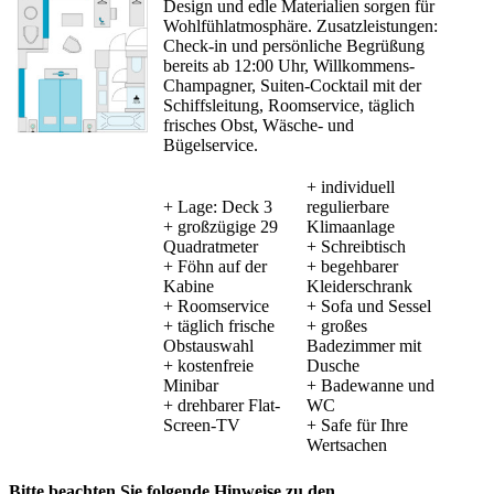
Design und edle Materialien sorgen für
Wohlfühlatmosphäre. Zusatzleistungen:
Check-in und persönliche Begrüßung
bereits ab 12:00 Uhr, Willkommens-
Champagner, Suiten-Cocktail mit der
Schiffsleitung, Roomservice, täglich
frisches Obst, Wäsche- und
Bügelservice.
+ individuell
+ Lage: Deck 3
regulierbare
+ großzügige 29
Klimaanlage
Quadratmeter
+ Schreibtisch
+ Föhn auf der
+ begehbarer
Kabine
Kleiderschrank
+ Roomservice
+ Sofa und Sessel
+ täglich frische
+ großes
Obstauswahl
Badezimmer mit
+ kostenfreie
Dusche
Minibar
+ Badewanne und
+ drehbarer Flat-
WC
Screen-TV
+ Safe für Ihre
Wertsachen
Bitte beachten Sie folgende Hinweise zu den