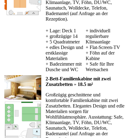
Klimaanlage, TV, Föhn, DU/WC,
Saunatuch, Wolldecke, Telefon,
Bademantel (auf Anfrage an der
Rezeption).
+ Lage: Deck 1
+ individuell
+ großzügige 14
regulierbare
+ 5 Quadratmeter
Klimaanlage
+ edles Design und
+ Flat-Screen-TV
erstklassige
+ Föhn auf der
Materialien
Kabine
+ Badezimmer mit
+ Safe für Ihre
Dusche und WC
Wertsachen
2-Bett-Familienkabine mit zwei
Zusatzbetten
»
18.5 m²
Großzügig geschnittene und
komfortable Familienkabine mit zwei
Zusatzbetten. Elegantes Design und edle
Materialien sorgen für
Wohlfühlatmosphäre. Ausstattung: Safe,
Klimaanlage, TV, Föhn, DU/WC,
Saunatuch, Wolldecke, Telefon,
Bademantel (auf Anfrage an der