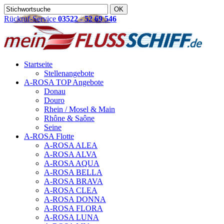
Rückruf-Service
03522 - 52 69 546
Startseite
Stellenangebote
A-ROSA TOP Angebote
Donau
Douro
Rhein / Mosel & Main
Rhône & Saône
Seine
A-ROSA Flotte
A-ROSA ALEA
A-ROSA ALVA
A-ROSA AQUA
A-ROSA BELLA
A-ROSA BRAVA
A-ROSA CLEA
A-ROSA DONNA
A-ROSA FLORA
A-ROSA LUNA