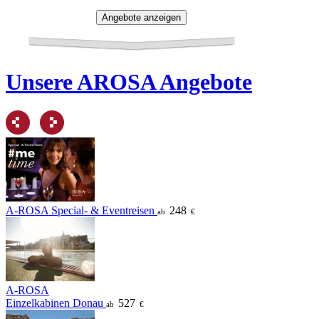
Unsere AROSA Angebote
A-ROSA Special- & Eventreisen
248
ab
€
A-ROSA
Einzelkabinen Donau
527
ab
€