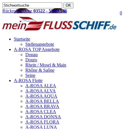
Rückruf-Service
03522 - 52 69 546
0
Startseite
Stellenangebote
A-ROSA TOP Angebote
Donau
Douro
Rhein / Mosel & Main
Rhône & Saône
Seine
A-ROSA Flotte
A-ROSA ALEA
A-ROSA ALVA
A-ROSA AQUA
A-ROSA BELLA
A-ROSA BRAVA
A-ROSA CLEA
A-ROSA DONNA
A-ROSA FLORA
A-ROSA LUNA