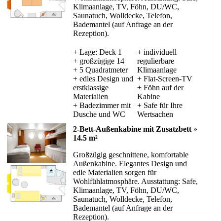
Klimaanlage, TV, Föhn, DU/WC,
Saunatuch, Wolldecke, Telefon,
Bademantel (auf Anfrage an der
Rezeption).
+ Lage: Deck 1
+ individuell
+ großzügige 14
regulierbare
+ 5 Quadratmeter
Klimaanlage
+ edles Design und
+ Flat-Screen-TV
erstklassige
+ Föhn auf der
Materialien
Kabine
+ Badezimmer mit
+ Safe für Ihre
Dusche und WC
Wertsachen
2-Bett-Außenkabine mit Zusatzbett
»
14.5 m²
Großzügig geschnittene, komfortable
Außenkabine. Elegantes Design und
edle Materialien sorgen für
Wohlfühlatmosphäre. Ausstattung: Safe,
Klimaanlage, TV, Föhn, DU/WC,
Saunatuch, Wolldecke, Telefon,
Bademantel (auf Anfrage an der
Rezeption).