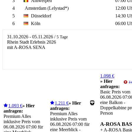
3
Antwerpen
07:00 U
4
Amsterdam (Lelystad*)
12:00 U
5
Düsseldorf
14:30 U
6
Köln
06:00 U
31.10.2026 - 05.11.2026
/
5 Tage
Rhein Stadt Erlebnis 2026
mit A-ROSA SENA
1.098 €
» Hier
1.
anfragen:
Basic Preis vom
06.08.2026 07:00
eine Balkon -
1.211 €
» Hier
1.093 €
» Hier
Doppelkabine pr
anfragen:
anfragen:
Person
Premium Alles
Premium Alles
inklusive Preis vom
inklusive Preis vom
A-ROSA BAS
06.08.2026 07:00 für
06.08.2026 07:00 für
eine Meerblick -
+ A-ROSA Basi