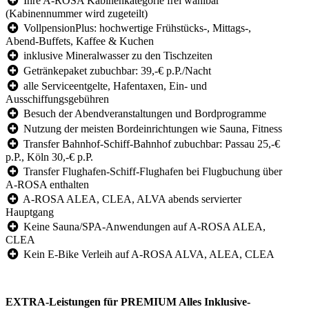
Ihre A-ROSA Kabinenkategorie frei wählbar
(Kabinennummer wird zugeteilt)
VollpensionPlus: hochwertige Frühstücks-, Mittags-,
Abend-Buffets, Kaffee & Kuchen
inklusive Mineralwasser zu den Tischzeiten
Getränkepaket zubuchbar: 39,-€ p.P./Nacht
alle Serviceentgelte, Hafentaxen, Ein- und
Ausschiffungsgebühren
Besuch der Abendveranstaltungen und Bordprogramme
Nutzung der meisten Bordeinrichtungen wie Sauna, Fitness
Transfer Bahnhof-Schiff-Bahnhof zubuchbar: Passau 25,-€
p.P., Köln 30,-€ p.P.
Transfer Flughafen-Schiff-Flughafen bei Flugbuchung über
A-ROSA enthalten
A-ROSA ALEA, CLEA, ALVA abends servierter
Hauptgang
Keine Sauna/SPA-Anwendungen auf A-ROSA ALEA,
CLEA
Kein E-Bike Verleih auf A-ROSA ALVA, ALEA, CLEA
EXTRA-Leistungen für PREMIUM Alles Inklusive-