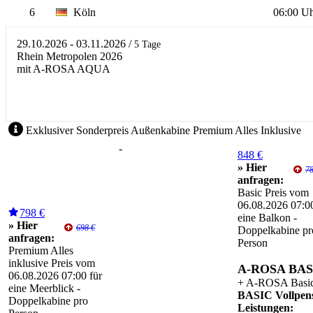
6
Köln
06:00 U
29.10.2026 - 03.11.2026
/
5 Tage
Rhein Metropolen 2026
mit A-ROSA AQUA
Exklusiver Sonderpreis Außenkabine Premium Alles Inklusive
-
848 €
» Hier
78
anfragen:
Basic Preis vom
06.08.2026 07:00
798 €
eine Balkon -
» Hier
698 €
Doppelkabine pr
anfragen:
Person
Premium Alles
inklusive Preis vom
A-ROSA BAS
06.08.2026 07:00 für
+ A-ROSA Basi
eine Meerblick -
BASIC Vollpen
Doppelkabine pro
Leistungen: