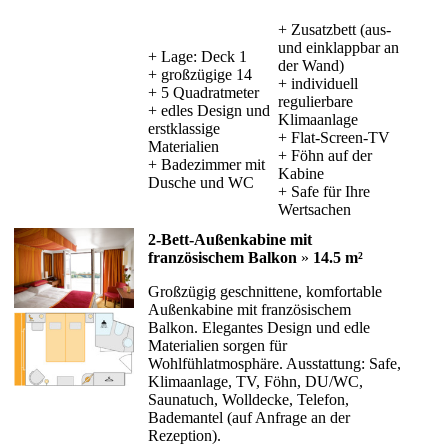
+ Zusatzbett (aus-
und einklappbar an
+ Lage: Deck 1
der Wand)
+ großzügige 14
+ individuell
+ 5 Quadratmeter
regulierbare
+ edles Design und
Klimaanlage
erstklassige
+ Flat-Screen-TV
Materialien
+ Föhn auf der
+ Badezimmer mit
Kabine
Dusche und WC
+ Safe für Ihre
Wertsachen
2-Bett-Außenkabine mit
französischem Balkon
»
14.5 m²
Großzügig geschnittene, komfortable
Außenkabine mit französischem
Balkon. Elegantes Design und edle
Materialien sorgen für
Wohlfühlatmosphäre. Ausstattung: Safe,
Klimaanlage, TV, Föhn, DU/WC,
Saunatuch, Wolldecke, Telefon,
Bademantel (auf Anfrage an der
Rezeption).