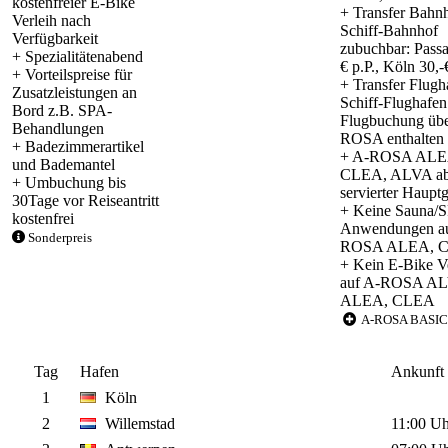
kostenfreier E-Bike
+ Transfer Bahn
Verleih nach
Schiff-Bahnhof
Verfügbarkeit
zubuchbar: Passa
+ Spezialitätenabend
€ p.P., Köln 30,-
+ Vorteilspreise für
+ Transfer Flugh
Zusatzleistungen an
Schiff-Flughafen
Bord z.B. SPA-
Flugbuchung übe
Behandlungen
ROSA enthalten
+ Badezimmerartikel
+ A-ROSA ALE
und Bademantel
CLEA, ALVA ab
+ Umbuchung bis
servierter Haupt
30Tage vor Reiseantritt
+ Keine Sauna/
kostenfrei
Anwendungen au
Sonderpreis
ROSA ALEA, 
+ Kein E-Bike V
auf A-ROSA A
ALEA, CLEA
A-ROSA BASIC
Tag
Hafen
Ankunft
1
Köln
2
Willemstad
11:00 Uh