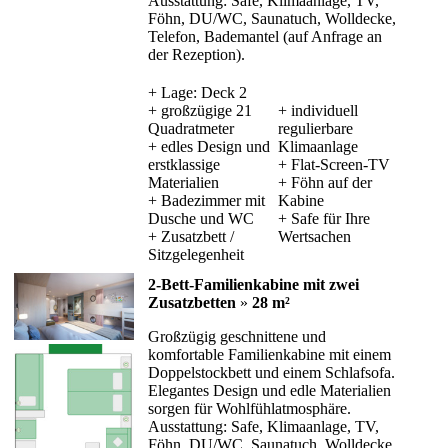
Ausstattung: Safe, Klimaanlage, TV,
Föhn, DU/WC, Saunatuch, Wolldecke,
Telefon, Bademantel (auf Anfrage an
der Rezeption).
+ Lage: Deck 2
+ großzügige 21
+ individuell
Quadratmeter
regulierbare
+ edles Design und
Klimaanlage
erstklassige
+ Flat-Screen-TV
Materialien
+ Föhn auf der
+ Badezimmer mit
Kabine
Dusche und WC
+ Safe für Ihre
+ Zusatzbett /
Wertsachen
Sitzgelegenheit
2-Bett-Familienkabine mit zwei
Zusatzbetten
»
28 m²
Großzügig geschnittene und
komfortable Familienkabine mit einem
Doppelstockbett und einem Schlafsofa.
Elegantes Design und edle Materialien
sorgen für Wohlfühlatmosphäre.
Ausstattung: Safe, Klimaanlage, TV,
Föhn, DU/WC, Saunatuch, Wolldecke,