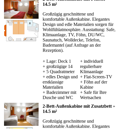
14.5 m²
Großzügig geschnittene und
komfortable Außenkabine. Elegantes
Design und edle Materialien sorgen für
Wohlfühlatmosphäre. Ausstattung: Safe,
Klimaanlage, TV, Föhn, DU/WC,
Saunatuch, Wolldecke, Telefon,
Bademantel (auf Anfrage an der
Rezeption).
+ Lage: Deck 1
+ individuell
+ großzügige 14
regulierbare
+ 5 Quadratmeter
Klimaanlage
+ edles Design und
+ Flat-Screen-TV
erstklassige
+ Föhn auf der
Materialien
Kabine
+ Badezimmer mit
+ Safe für Ihre
Dusche und WC
Wertsachen
2-Bett-Außenkabine mit Zusatzbett
»
14.5 m²
Großzügig geschnittene und
komfortable Außenkabine. Elegantes