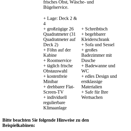
frisches Obst, Wäsche- und
Bügelservice.
+ Lage: Deck 2 &
4
+ großzügige 26
+ Schreibtisch
Quadratmeter (31
+ begehbarer
Quadratmeter auf
Kleiderschrank
Deck 2)
+ Sofa und Sessel
+ Föhn auf der
+ großes
Kabine
Badezimmer mit
+ Roomservice
Dusche
+ täglich frische
+ Badewanne und
Obstauswahl
WC
+ kostenfreie
+ edles Design und
Minibar
erstklassige
+ drehbarer Flat-
Materialien
Screen-TV
+ Safe für Ihre
+ individuell
Wertsachen
regulierbare
Klimaanlage
Bitte beachten Sie folgende Hinweise zu den
Beispielkabinen: