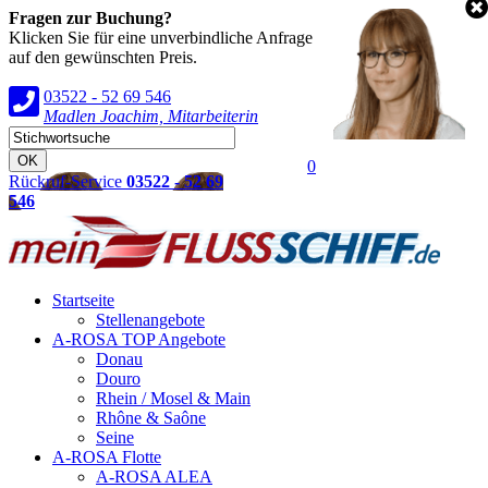
Fragen zur Buchung?
Klicken Sie für eine unverbindliche Anfrage
auf den gewünschten Preis.
03522 - 52 69 546
Madlen Joachim, Mitarbeiterin
0
Rückruf-Service
03522 - 52 69
546
Startseite
Stellenangebote
A-ROSA TOP Angebote
Donau
Douro
Rhein / Mosel & Main
Rhône & Saône
Seine
A-ROSA Flotte
A-ROSA ALEA