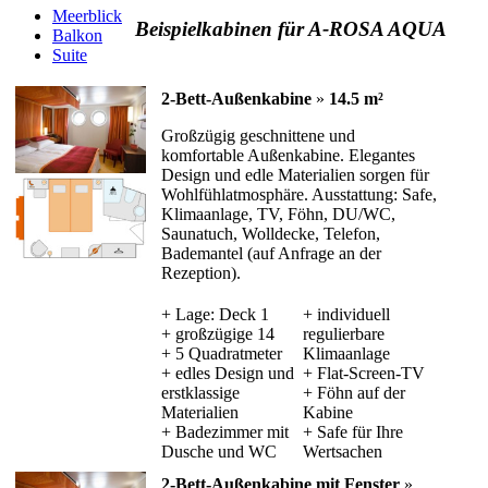
Meerblick
Beispielkabinen für A-ROSA AQUA
Balkon
Suite
2-Bett-Außenkabine
»
14.5 m²
Großzügig geschnittene und
komfortable Außenkabine. Elegantes
Design und edle Materialien sorgen für
Wohlfühlatmosphäre. Ausstattung: Safe,
Klimaanlage, TV, Föhn, DU/WC,
Saunatuch, Wolldecke, Telefon,
Bademantel (auf Anfrage an der
Rezeption).
+ Lage: Deck 1
+ individuell
+ großzügige 14
regulierbare
+ 5 Quadratmeter
Klimaanlage
+ edles Design und
+ Flat-Screen-TV
erstklassige
+ Föhn auf der
Materialien
Kabine
+ Badezimmer mit
+ Safe für Ihre
Dusche und WC
Wertsachen
2-Bett-Außenkabine mit Fenster
»