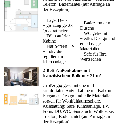
Telefon, Bademantel (auf Anfrage an
der Rezeption).
+ Lage: Deck 1
+ Badezimmer mit
+ großzügige 28
Dusche
Quadratmeter
+ WC getrennt
+ Föhn auf der
+ edles Design und
Kabine
erstklassige
+ Flat-Screen-TV
Materialien
+ individuell
+ Safe für Ihre
regulierbare
Wertsachen
Klimaanlage
2-Bett-Außenkabine mit
französischem Balkon
»
21 m²
Großzügig geschnittene und
komfortable Außenkabine mit Balkon.
Elegantes Design und edle Materialien
sorgen für Wohlfühlatmosphäre.
Ausstattung: Safe, Klimaanlage, TV,
Föhn, DU/WC, Saunatuch, Wolldecke,
Telefon, Bademantel (auf Anfrage an
der Rezeption).