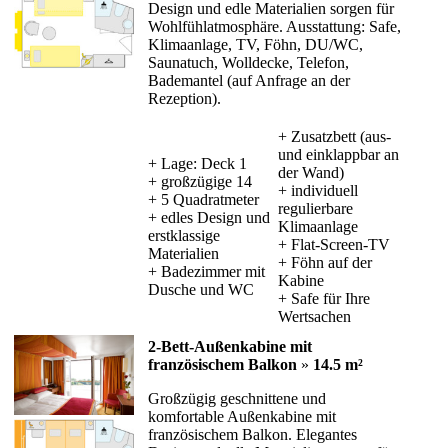
Design und edle Materialien sorgen für
Wohlfühlatmosphäre. Ausstattung: Safe,
Klimaanlage, TV, Föhn, DU/WC,
Saunatuch, Wolldecke, Telefon,
Bademantel (auf Anfrage an der
Rezeption).
+ Zusatzbett (aus-
und einklappbar an
+ Lage: Deck 1
der Wand)
+ großzügige 14
+ individuell
+ 5 Quadratmeter
regulierbare
+ edles Design und
Klimaanlage
erstklassige
+ Flat-Screen-TV
Materialien
+ Föhn auf der
+ Badezimmer mit
Kabine
Dusche und WC
+ Safe für Ihre
Wertsachen
2-Bett-Außenkabine mit
französischem Balkon
»
14.5 m²
Großzügig geschnittene und
komfortable Außenkabine mit
französischem Balkon. Elegantes