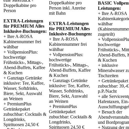
eine Meerblick -
Doppelkabine pro
BASIC Vollpen
Doppelkabine pro
Person inkl. Anreise
Leistungen:
Person
mit Bahn
+ Ihre A-ROSA
Kabinenkategorie
EXTRA-Leistungen
EXTRA-Leistungen
wählbar
für PREMIUM Alles
für PREMIUM Alles
(Kabinennummer
Inklusive-Buchungen:
Inklusive-Buchungen:
zugeteilt)
+ Ihre A-ROSA
+ Ihre A-ROSA
+ VollpensionPlu
Kabinennummer frei
Kabinennummer frei
hochwertige
wählbar
wählbar
Frühstücks-, Mitt
+ VollpensionPlus:
+ VollpensionPlus:
Abend-Buffets, 
hochwertige
hochwertige
& Kuchen
Frühstücks-, Mittags-,
Frühstücks-, Mittags-,
+ inklusive
Abend-Buffets, Kaffee
Abend-Buffets, Kaffee
Mineralwasser z
& Kuchen
& Kuchen
Tischzeiten
+ Ganztags Getränke
+ Ganztags Getränke
+ Getränkepaket
inklusive: Tee, Kaffee,
inklusive: Tee, Kaffee,
zubuchbar: 39,-€
Wasser, Softdrinks,
Wasser, Softdrinks,
p.P./Nacht
Biere, Sekt, Auswahl
Biere, Sekt, Auswahl
+ alle Serviceent
an Weinen
an Weinen
Hafentaxen, Ein
+ PremiumPlus
+ PremiumPlus
Ausschiffungsge
Getränkepaket
Getränkepaket
+ Besuch der
zubuchbar: Cocktails &
zubuchbar: Cocktails &
Abendveranstalt
Longdrinks,
Longdrinks,
und Bordprogr
Spirituosen 24,50 €
Spirituosen 24,50 €
+ Nutzung der m