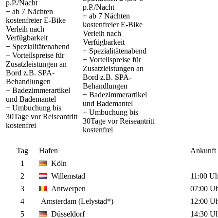
p.P./Nacht
p.P./Nacht
+ ab 7 Nächten
+ ab 7 Nächten
kostenfreier E-Bike
kostenfreier E-Bike
Verleih nach
Verleih nach
Verfügbarkeit
Verfügbarkeit
+ Spezialitätenabend
+ Spezialitätenabend
+ Vorteilspreise für
+ Vorteilspreise für
Zusatzleistungen an
Zusatzleistungen an
Bord z.B. SPA-
Bord z.B. SPA-
Behandlungen
Behandlungen
+ Badezimmerartikel
+ Badezimmerartikel
und Bademantel
und Bademantel
+ Umbuchung bis
+ Umbuchung bis
30Tage vor Reiseantritt
30Tage vor Reiseantritt
kostenfrei
kostenfrei
Tag
Hafen
Ankunft
1
Köln
2
Willemstad
11:00 Uh
3
Antwerpen
07:00 U
4
Amsterdam (Lelystad*)
12:00 U
5
Düsseldorf
14:30 U