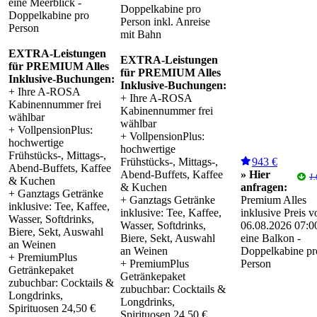
eine Meerblick -
Doppelkabine pro
Doppelkabine pro
Person inkl. Anreise
Person
mit Bahn
EXTRA-Leistungen
EXTRA-Leistungen
für PREMIUM Alles
für PREMIUM Alles
Inklusive-Buchungen:
Inklusive-Buchungen:
+ Ihre A-ROSA
+ Ihre A-ROSA
Kabinennummer frei
Kabinennummer frei
wählbar
wählbar
+ VollpensionPlus:
+ VollpensionPlus:
hochwertige
hochwertige
Frühstücks-, Mittags-,
Frühstücks-, Mittags-,
943 €
Abend-Buffets, Kaffee
Abend-Buffets, Kaffee
» Hier
1.
& Kuchen
& Kuchen
anfragen:
+ Ganztags Getränke
+ Ganztags Getränke
Premium Alles
inklusive: Tee, Kaffee,
inklusive: Tee, Kaffee,
inklusive Preis 
Wasser, Softdrinks,
Wasser, Softdrinks,
06.08.2026 07:00
Biere, Sekt, Auswahl
Biere, Sekt, Auswahl
eine Balkon -
an Weinen
an Weinen
Doppelkabine pr
+ PremiumPlus
+ PremiumPlus
Person
Getränkepaket
Getränkepaket
zubuchbar: Cocktails &
zubuchbar: Cocktails &
Longdrinks,
Longdrinks,
Spirituosen 24,50 €
Spirituosen 24,50 €