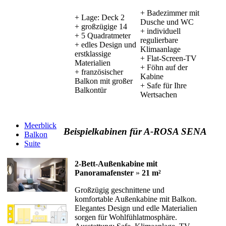
+ Badezimmer mit
+ Lage: Deck 2
Dusche und WC
+ großzügige 14
+ individuell
+ 5 Quadratmeter
regulierbare
+ edles Design und
Klimaanlage
erstklassige
+ Flat-Screen-TV
Materialien
+ Föhn auf der
+ französischer
Kabine
Balkon mit großer
+ Safe für Ihre
Balkontür
Wertsachen
Meerblick
Beispielkabinen für A-ROSA SENA
Balkon
Suite
2-Bett-Außenkabine mit
Panoramafenster
»
21 m²
Großzügig geschnittene und
komfortable Außenkabine mit Balkon.
Elegantes Design und edle Materialien
sorgen für Wohlfühlatmosphäre.