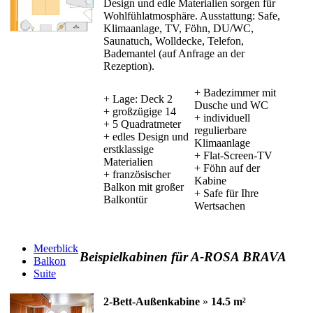
Design und edle Materialien sorgen für
Wohlfühlatmosphäre. Ausstattung: Safe,
Klimaanlage, TV, Föhn, DU/WC,
Saunatuch, Wolldecke, Telefon,
Bademantel (auf Anfrage an der
Rezeption).
+ Badezimmer mit
+ Lage: Deck 2
Dusche und WC
+ großzügige 14
+ individuell
+ 5 Quadratmeter
regulierbare
+ edles Design und
Klimaanlage
erstklassige
+ Flat-Screen-TV
Materialien
+ Föhn auf der
+ französischer
Kabine
Balkon mit großer
+ Safe für Ihre
Balkontür
Wertsachen
Meerblick
Beispielkabinen für A-ROSA BRAVA
Balkon
Suite
2-Bett-Außenkabine
»
14.5 m²