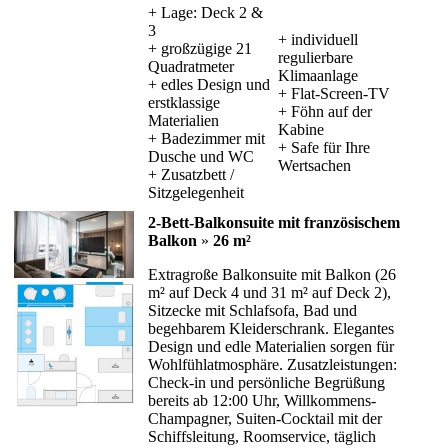
+ Lage: Deck 2 &
3
+ individuell
+ großzügige 21
regulierbare
Quadratmeter
Klimaanlage
+ edles Design und
+ Flat-Screen-TV
erstklassige
+ Föhn auf der
Materialien
Kabine
+ Badezimmer mit
+ Safe für Ihre
Dusche und WC
Wertsachen
+ Zusatzbett /
Sitzgelegenheit
2-Bett-Balkonsuite mit französischem
Balkon
»
26 m²
Extragroße Balkonsuite mit Balkon (26
m² auf Deck 4 und 31 m² auf Deck 2),
Sitzecke mit Schlafsofa, Bad und
begehbarem Kleiderschrank. Elegantes
Design und edle Materialien sorgen für
Wohlfühlatmosphäre. Zusatzleistungen:
Check-in und persönliche Begrüßung
bereits ab 12:00 Uhr, Willkommens-
Champagner, Suiten-Cocktail mit der
Schiffsleitung, Roomservice, täglich