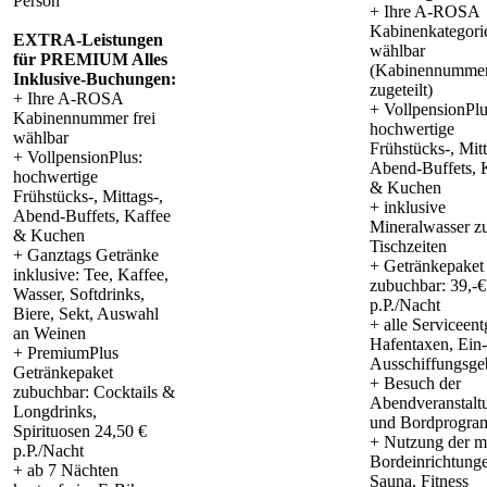
Person
+ Ihre A-ROSA
Kabinenkategorie
EXTRA-Leistungen
wählbar
für PREMIUM Alles
(Kabinennummer
Inklusive-Buchungen:
zugeteilt)
+ Ihre A-ROSA
+ VollpensionPlu
Kabinennummer frei
hochwertige
wählbar
Frühstücks-, Mitt
+ VollpensionPlus:
Abend-Buffets, 
hochwertige
& Kuchen
Frühstücks-, Mittags-,
+ inklusive
Abend-Buffets, Kaffee
Mineralwasser z
& Kuchen
Tischzeiten
+ Ganztags Getränke
+ Getränkepaket
inklusive: Tee, Kaffee,
zubuchbar: 39,-€
Wasser, Softdrinks,
p.P./Nacht
Biere, Sekt, Auswahl
+ alle Serviceent
an Weinen
Hafentaxen, Ein
+ PremiumPlus
Ausschiffungsge
Getränkepaket
+ Besuch der
zubuchbar: Cocktails &
Abendveranstalt
Longdrinks,
und Bordprogr
Spirituosen 24,50 €
+ Nutzung der m
p.P./Nacht
Bordeinrichtung
+ ab 7 Nächten
Sauna, Fitness