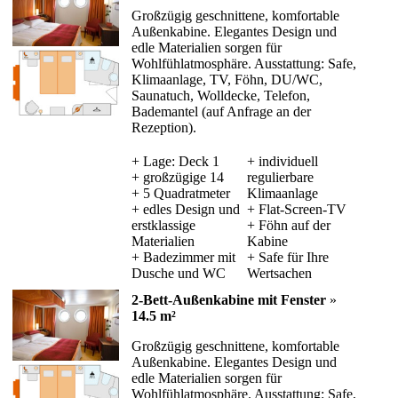
Großzügig geschnittene, komfortable
Außenkabine. Elegantes Design und
edle Materialien sorgen für
Wohlfühlatmosphäre. Ausstattung: Safe,
Klimaanlage, TV, Föhn, DU/WC,
Saunatuch, Wolldecke, Telefon,
Bademantel (auf Anfrage an der
Rezeption).
+ Lage: Deck 1
+ individuell
+ großzügige 14
regulierbare
+ 5 Quadratmeter
Klimaanlage
+ edles Design und
+ Flat-Screen-TV
erstklassige
+ Föhn auf der
Materialien
Kabine
+ Badezimmer mit
+ Safe für Ihre
Dusche und WC
Wertsachen
2-Bett-Außenkabine mit Fenster
»
14.5 m²
Großzügig geschnittene, komfortable
Außenkabine. Elegantes Design und
edle Materialien sorgen für
Wohlfühlatmosphäre. Ausstattung: Safe,