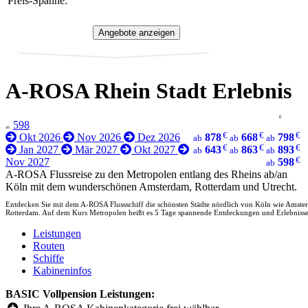
Preis-Spanne:
A-ROSA Rhein Stadt Erlebnis
€
598
ab
€
€
€
Okt 2026
Nov 2026
Dez 2026
878
668
798
ab
ab
ab
€
€
€
Jan 2027
Mär 2027
Okt 2027
643
863
893
ab
ab
ab
€
Nov 2027
598
ab
A-ROSA Flussreise zu den Metropolen entlang des Rheins ab/an
Köln mit dem wunderschönen Amsterdam, Rotterdam und Utrecht.
Entdecken Sie mit dem A-ROSA Flussschiff die schönsten Städte nördlich von Köln wie Amst
Rotterdam. Auf dem Kurs Metropolen heißt es 5 Tage spannende Entdeckungen und Erlebniss
Leistungen
Routen
Schiffe
Kabineninfos
BASIC Vollpension Leistungen: