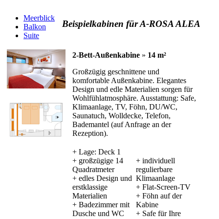
Meerblick
Beispielkabinen für A-ROSA ALEA
Balkon
Suite
2-Bett-Außenkabine
»
14 m²
Großzügig geschnittene und
komfortable Außenkabine. Elegantes
Design und edle Materialien sorgen für
Wohlfühlatmosphäre. Ausstattung: Safe,
Klimaanlage, TV, Föhn, DU/WC,
Saunatuch, Wolldecke, Telefon,
Bademantel (auf Anfrage an der
Rezeption).
+ Lage: Deck 1
+ großzügige 14
+ individuell
Quadratmeter
regulierbare
+ edles Design und
Klimaanlage
erstklassige
+ Flat-Screen-TV
Materialien
+ Föhn auf der
+ Badezimmer mit
Kabine
Dusche und WC
+ Safe für Ihre