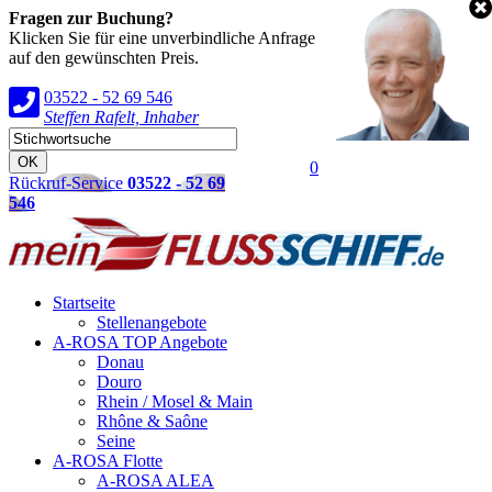
Fragen zur Buchung?
Klicken Sie für eine unverbindliche Anfrage
auf den gewünschten Preis.
03522 - 52 69 546
Steffen Rafelt, Inhaber
0
Rückruf-Service
03522 - 52 69
546
Startseite
Stellenangebote
A-ROSA TOP Angebote
Donau
Douro
Rhein / Mosel & Main
Rhône & Saône
Seine
A-ROSA Flotte
A-ROSA ALEA