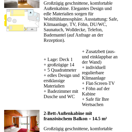
Großzügig geschnittene, komfortable
Außenkabine. Elegantes Design und
edle Materialien sorgen für
Wohlfühlatmosphäre. Ausstattung: Safe,
Klimaanlage, TV, Föhn, DU/WC,
Saunatuch, Wolldecke, Telefon,
Bademantel (auf Anfrage an der
Rezeption).
+ Zusatzbett (aus-
und einklappbar an
+ Lage: Deck 1
der Wand)
+ großzügige 14
+ individuell
+ 5 Quadratmeter
regulierbare
+ edles Design und
Klimaanlage
erstklassige
+ Flat-Screen-TV
Materialien
+ Föhn auf der
+ Badezimmer mit
Kabine
Dusche und WC
+ Safe für Ihre
Wertsachen
2-Bett-Außenkabine mit
französischem Balkon
»
14.5 m²
Großzügig geschnittene, komfortable