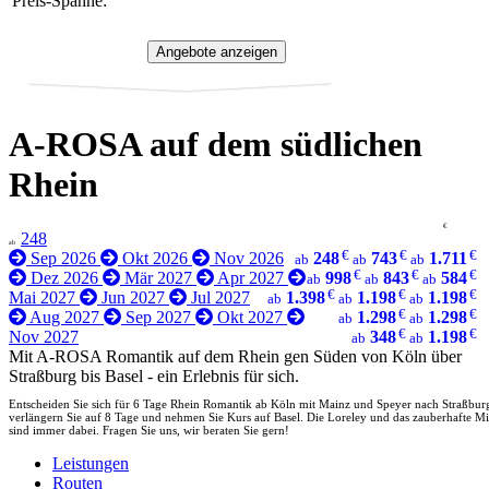
Preis-Spanne:
A-ROSA auf dem südlichen
Rhein
€
248
ab
€
€
€
Sep 2026
Okt 2026
Nov 2026
248
743
1.711
ab
ab
ab
€
€
€
Dez 2026
Mär 2027
Apr 2027
998
843
584
ab
ab
ab
€
€
€
Mai 2027
Jun 2027
Jul 2027
1.398
1.198
1.198
ab
ab
ab
€
€
Aug 2027
Sep 2027
Okt 2027
1.298
1.298
ab
ab
€
€
Nov 2027
348
1.198
ab
ab
Mit A-ROSA Romantik auf dem Rhein gen Süden von Köln über
Straßburg bis Basel - ein Erlebnis für sich.
Entscheiden Sie sich für 6 Tage Rhein Romantik ab Köln mit Mainz und Speyer nach Straßbur
verlängern Sie auf 8 Tage und nehmen Sie Kurs auf Basel. Die Loreley und das zauberhafte Mit
sind immer dabei. Fragen Sie uns, wir beraten Sie gern!
Leistungen
Routen