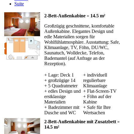
Suite
2-Bett-Außenkabine
»
14.5 m²
Großzügig geschnittene, komfortable
Außenkabine. Elegantes Design und
edle Materialien sorgen für
Wohlfühlatmosphäre. Ausstattung: Safe,
Klimaanlage, TV, Föhn, DU/WC,
Saunatuch, Wolldecke, Telefon,
Bademantel (auf Anfrage an der
Rezeption).
+ Lage: Deck 1
+ individuell
+ großzügige 14
regulierbare
+ 5 Quadratmeter
Klimaanlage
+ edles Design und
+ Flat-Screen-TV
erstklassige
+ Föhn auf der
Materialien
Kabine
+ Badezimmer mit
+ Safe für Ihre
Dusche und WC
Wertsachen
2-Bett-Außenkabine mit Zusatzbett
»
14.5 m²