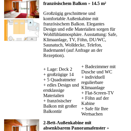
französischem Balkon
»
14.5 m²
Großzügig geschnittene und
komfortable Außenkabine mit
französischem Balkon. Elegantes
Design und edle Materialien sorgen für
Wohlfühlatmosphäre. Ausstattung: Safe,
Klimaanlage, TV, Föhn, DU/WC,
Saunatuch, Wolldecke, Telefon,
Bademantel (auf Anfrage an der
Rezeption).
+ Badezimmer mit
+ Lage: Deck 2
Dusche und WC
+ großzügige 14
+ individuell
+ 5 Quadratmeter
regulierbare
+ edles Design und
Klimaanlage
erstklassige
+ Flat-Screen-TV
Materialien
+ Föhn auf der
+ französischer
Kabine
Balkon mit großer
+ Safe für Ihre
Balkontür
Wertsachen
2-Bett-Außenkabine mit
absenkbarem Panoramafenster
»