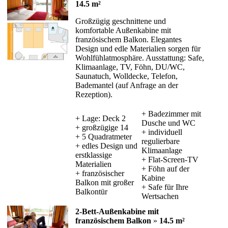
14.5 m²
Großzügig geschnittene und
komfortable Außenkabine mit
französischem Balkon. Elegantes
Design und edle Materialien sorgen für
Wohlfühlatmosphäre. Ausstattung: Safe,
Klimaanlage, TV, Föhn, DU/WC,
Saunatuch, Wolldecke, Telefon,
Bademantel (auf Anfrage an der
Rezeption).
+ Badezimmer mit
+ Lage: Deck 2
Dusche und WC
+ großzügige 14
+ individuell
+ 5 Quadratmeter
regulierbare
+ edles Design und
Klimaanlage
erstklassige
+ Flat-Screen-TV
Materialien
+ Föhn auf der
+ französischer
Kabine
Balkon mit großer
+ Safe für Ihre
Balkontür
Wertsachen
2-Bett-Außenkabine mit
französischem Balkon
»
14.5 m²