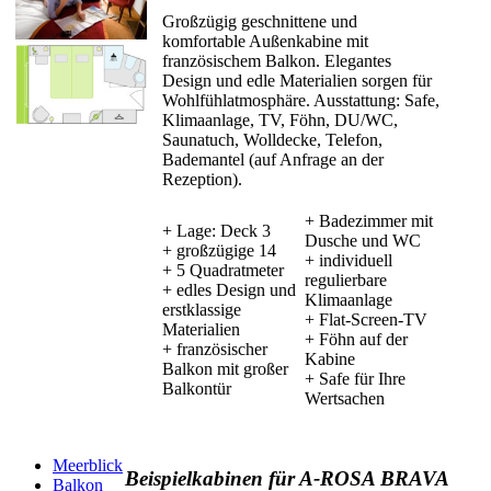
Großzügig geschnittene und
komfortable Außenkabine mit
französischem Balkon. Elegantes
Design und edle Materialien sorgen für
Wohlfühlatmosphäre. Ausstattung: Safe,
Klimaanlage, TV, Föhn, DU/WC,
Saunatuch, Wolldecke, Telefon,
Bademantel (auf Anfrage an der
Rezeption).
+ Badezimmer mit
+ Lage: Deck 3
Dusche und WC
+ großzügige 14
+ individuell
+ 5 Quadratmeter
regulierbare
+ edles Design und
Klimaanlage
erstklassige
+ Flat-Screen-TV
Materialien
+ Föhn auf der
+ französischer
Kabine
Balkon mit großer
+ Safe für Ihre
Balkontür
Wertsachen
Meerblick
Beispielkabinen für A-ROSA BRAVA
Balkon