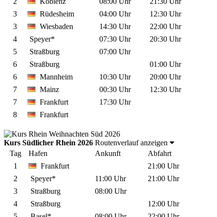
2
Koblenz
08:00 Uhr
21:30 Uhr
3
Rüdesheim
04:00 Uhr
12:30 Uhr
3
Wiesbaden
14:30 Uhr
22:00 Uhr
4
Speyer*
07:30 Uhr
20:30 Uhr
5
Straßburg
07:00 Uhr
6
Straßburg
01:00 Uhr
6
Mannheim
10:30 Uhr
20:00 Uhr
7
Mainz
00:30 Uhr
12:30 Uhr
7
Frankfurt
17:30 Uhr
8
Frankfurt
Kurs Südlicher Rhein 2026
Routenverlauf anzeigen
Tag
Hafen
Ankunft
Abfahrt
1
Frankfurt
21:00 Uhr
2
Speyer*
11:00 Uhr
21:00 Uhr
3
Straßburg
08:00 Uhr
4
Straßburg
12:00 Uhr
5
Basel*
08:00 Uhr
22:00 Uhr