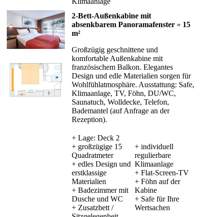
Klimaanlage
2-Bett-Außenkabine mit
absenkbarem Panoramafenster
»
15
m²
Großzügig geschnittene und
komfortable Außenkabine mit
französischem Balkon. Elegantes
Design und edle Materialien sorgen für
Wohlfühlatmosphäre. Ausstattung: Safe,
Klimaanlage, TV, Föhn, DU/WC,
Saunatuch, Wolldecke, Telefon,
Bademantel (auf Anfrage an der
Rezeption).
+ Lage: Deck 2
+ großzügige 15
+ individuell
Quadratmeter
regulierbare
+ edles Design und
Klimaanlage
erstklassige
+ Flat-Screen-TV
Materialien
+ Föhn auf der
+ Badezimmer mit
Kabine
Dusche und WC
+ Safe für Ihre
+ Zusatzbett /
Wertsachen
Sitzgelegenheit