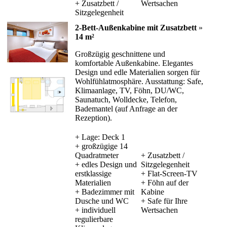
+ Zusatzbett /
Wertsachen
Sitzgelegenheit
2-Bett-Außenkabine mit Zusatzbett
»
14 m²
Großzügig geschnittene und
komfortable Außenkabine. Elegantes
Design und edle Materialien sorgen für
Wohlfühlatmosphäre. Ausstattung: Safe,
Klimaanlage, TV, Föhn, DU/WC,
Saunatuch, Wolldecke, Telefon,
Bademantel (auf Anfrage an der
Rezeption).
+ Lage: Deck 1
+ großzügige 14
Quadratmeter
+ Zusatzbett /
+ edles Design und
Sitzgelegenheit
erstklassige
+ Flat-Screen-TV
Materialien
+ Föhn auf der
+ Badezimmer mit
Kabine
Dusche und WC
+ Safe für Ihre
+ individuell
Wertsachen
regulierbare