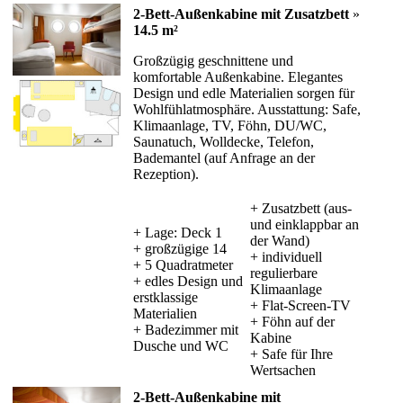
2-Bett-Außenkabine mit Zusatzbett
»
14.5 m²
Großzügig geschnittene und
komfortable Außenkabine. Elegantes
Design und edle Materialien sorgen für
Wohlfühlatmosphäre. Ausstattung: Safe,
Klimaanlage, TV, Föhn, DU/WC,
Saunatuch, Wolldecke, Telefon,
Bademantel (auf Anfrage an der
Rezeption).
+ Zusatzbett (aus-
und einklappbar an
+ Lage: Deck 1
der Wand)
+ großzügige 14
+ individuell
+ 5 Quadratmeter
regulierbare
+ edles Design und
Klimaanlage
erstklassige
+ Flat-Screen-TV
Materialien
+ Föhn auf der
+ Badezimmer mit
Kabine
Dusche und WC
+ Safe für Ihre
Wertsachen
2-Bett-Außenkabine mit