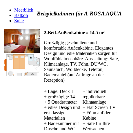
Meerblick
Beispielkabinen für A-ROSA AQUA
Balkon
Suite
2-Bett-Außenkabine
»
14.5 m²
Großzügig geschnittene und
komfortable Außenkabine. Elegantes
Design und edle Materialien sorgen für
Wohlfühlatmosphäre. Ausstattung: Safe,
Klimaanlage, TV, Föhn, DU/WC,
Saunatuch, Wolldecke, Telefon,
Bademantel (auf Anfrage an der
Rezeption).
+ Lage: Deck 1
+ individuell
+ großzügige 14
regulierbare
+ 5 Quadratmeter
Klimaanlage
+ edles Design und
+ Flat-Screen-TV
erstklassige
+ Föhn auf der
Materialien
Kabine
+ Badezimmer mit
+ Safe für Ihre
Dusche und WC
Wertsachen