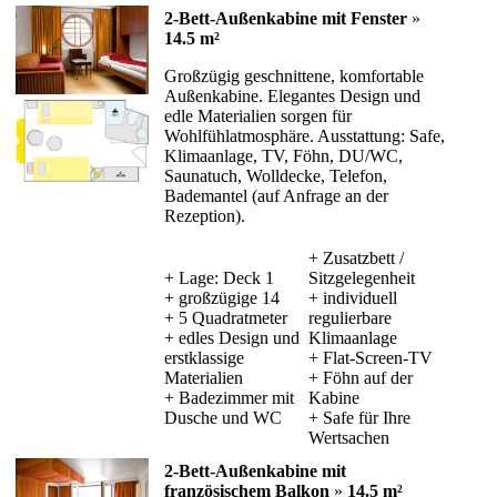
2-Bett-Außenkabine mit Fenster
»
14.5 m²
Großzügig geschnittene, komfortable
Außenkabine. Elegantes Design und
edle Materialien sorgen für
Wohlfühlatmosphäre. Ausstattung: Safe,
Klimaanlage, TV, Föhn, DU/WC,
Saunatuch, Wolldecke, Telefon,
Bademantel (auf Anfrage an der
Rezeption).
+ Zusatzbett /
+ Lage: Deck 1
Sitzgelegenheit
+ großzügige 14
+ individuell
+ 5 Quadratmeter
regulierbare
+ edles Design und
Klimaanlage
erstklassige
+ Flat-Screen-TV
Materialien
+ Föhn auf der
+ Badezimmer mit
Kabine
Dusche und WC
+ Safe für Ihre
Wertsachen
2-Bett-Außenkabine mit
französischem Balkon
»
14.5 m²