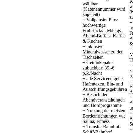
K
wählbar
w
(Kabinennummer wird
(
zugeteilt)
zu
+ VollpensionPlus:
+
hochwertige
h
Frühstücks-, Mittags-,
F
Abend-Buffets, Kaffee
A
& Kuchen
&
+ inklusive
+
Mineralwasser zu den
M
Tischzeiten
T
+ Getränkepaket
+
zubuchbar: 39,-€
z
p.P./Nacht
p
+ alle Serviceentgelte,
+
Hafentaxen, Ein- und
H
Ausschiffungsgebühren
A
+ Besuch der
+
Abendveranstaltungen
A
und Bordprogramme
u
+ Nutzung der meisten
+
Bordeinrichtungen wie
B
Sauna, Fitness
S
+ Transfer Bahnhof-
+
Schiff-Bahnhof