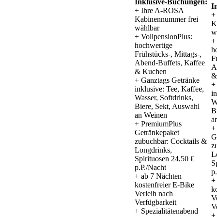
Inklusive-Buchungen:
I
+ Ihre A-ROSA
+
Kabinennummer frei
K
wählbar
w
+ VollpensionPlus:
+
hochwertige
h
Frühstücks-, Mittags-,
F
Abend-Buffets, Kaffee
A
& Kuchen
&
+ Ganztags Getränke
+
inklusive: Tee, Kaffee,
i
Wasser, Softdrinks,
W
Biere, Sekt, Auswahl
B
an Weinen
a
+ PremiumPlus
+
Getränkepaket
G
zubuchbar: Cocktails &
z
Longdrinks,
L
Spirituosen 24,50 €
S
p.P./Nacht
p
+ ab 7 Nächten
+
kostenfreier E-Bike
k
Verleih nach
V
Verfügbarkeit
V
+ Spezialitätenabend
+