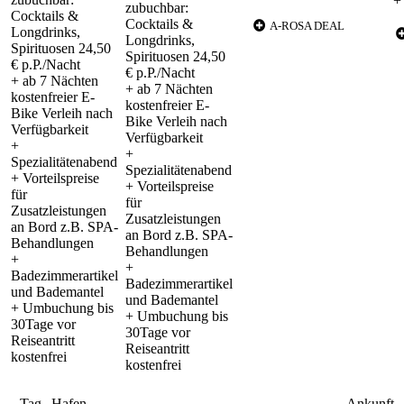
+
zubuchbar:
Cocktails &
Cocktails &
A-ROSA DEAL
Longdrinks,
Longdrinks,
Spirituosen 24,50
Spirituosen 24,50
€ p.P./Nacht
€ p.P./Nacht
+ ab 7 Nächten
+ ab 7 Nächten
kostenfreier E-
kostenfreier E-
Bike Verleih nach
Bike Verleih nach
Verfügbarkeit
Verfügbarkeit
+
+
Spezialitätenabend
Spezialitätenabend
+ Vorteilspreise
+ Vorteilspreise
für
für
Zusatzleistungen
Zusatzleistungen
an Bord z.B. SPA-
an Bord z.B. SPA-
Behandlungen
Behandlungen
+
+
Badezimmerartikel
Badezimmerartikel
und Bademantel
und Bademantel
+ Umbuchung bis
+ Umbuchung bis
30Tage vor
30Tage vor
Reiseantritt
Reiseantritt
kostenfrei
kostenfrei
Tag
Hafen
Ankunft