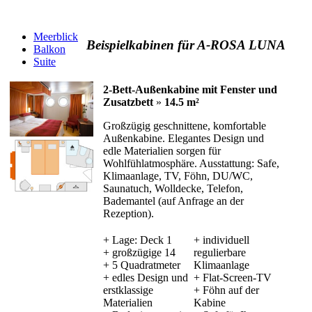
Meerblick
Beispielkabinen für A-ROSA LUNA
Balkon
Suite
2-Bett-Außenkabine mit Fenster und
Zusatzbett
»
14.5 m²
Großzügig geschnittene, komfortable
Außenkabine. Elegantes Design und
edle Materialien sorgen für
Wohlfühlatmosphäre. Ausstattung: Safe,
Klimaanlage, TV, Föhn, DU/WC,
Saunatuch, Wolldecke, Telefon,
Bademantel (auf Anfrage an der
Rezeption).
+ Lage: Deck 1
+ individuell
+ großzügige 14
regulierbare
+ 5 Quadratmeter
Klimaanlage
+ edles Design und
+ Flat-Screen-TV
erstklassige
+ Föhn auf der
Materialien
Kabine