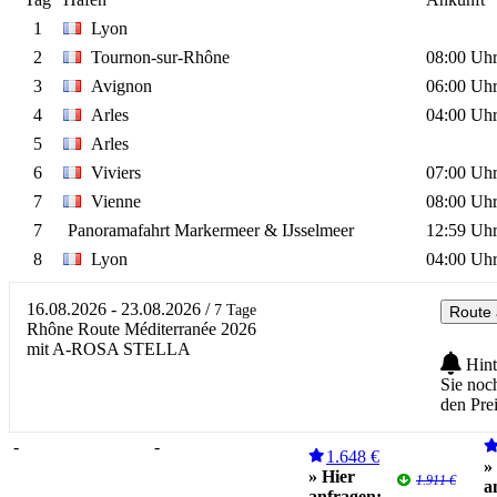
1
Lyon
2
Tournon-sur-Rhône
08:00 Uh
3
Avignon
06:00 Uh
4
Arles
04:00 Uh
5
Arles
6
Viviers
07:00 Uh
7
Vienne
08:00 Uh
7
Panoramafahrt Markermeer & IJsselmeer
12:59 Uh
8
Lyon
04:00 Uh
16.08.2026 - 23.08.2026
/
7 Tage
Route 
Rhône Route Méditerranée 2026
mit A-ROSA STELLA
Hint
Sie noc
den Pre
-
-
1.648 €
»
» Hier
1.911 €
a
anfragen: