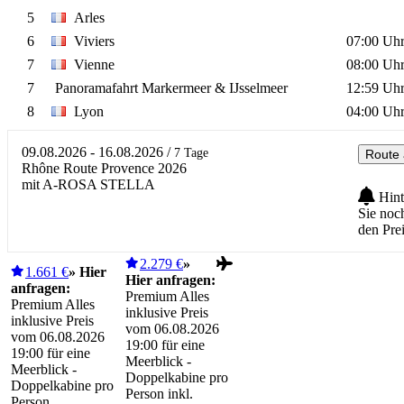
5
Arles
6
Viviers
07:00 Uh
7
Vienne
08:00 Uh
7
Panoramafahrt Markermeer & IJsselmeer
12:59 Uh
8
Lyon
04:00 Uh
09.08.2026 - 16.08.2026
/
7 Tage
Route 
Rhône Route Provence 2026
mit A-ROSA STELLA
Hint
Sie noc
den Pre
2.279 €
»
1.661 €
» Hier
Hier anfragen:
anfragen:
Premium Alles
Premium Alles
inklusive Preis
inklusive Preis
vom 06.08.2026
vom 06.08.2026
19:00 für eine
19:00 für eine
Meerblick -
Meerblick -
Doppelkabine pro
Doppelkabine pro
Person inkl.
Person