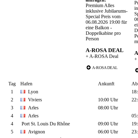
P
Premium Alles
i
inklusive Jubilaeums-
S
Special Preis vom
0
06.08.2026 19:00 für
e
eine Balkon -
D
Doppelkabine pro
P
Person
m
A-ROSA DEAL
A
+ A-ROSA Deal
+
A-ROSA DEAL
Tag
Hafen
Ankunft
Abf
1
Lyon
18
2
Viviers
10:00 Uhr
22
3
Arles
08:00 Uhr
4
Arles
05
4
Port St. Louis Du Rhône
09:00 Uhr
19
5
Avignon
06:00 Uhr
23