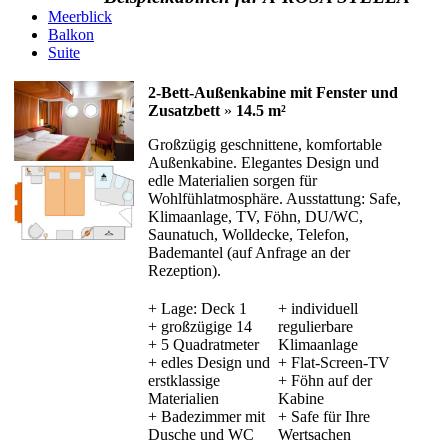
Meerblick
Balkon
Suite
2-Bett-Außenkabine mit Fenster und
Zusatzbett
»
14.5 m²
Großzügig geschnittene, komfortable
Außenkabine. Elegantes Design und
edle Materialien sorgen für
Wohlfühlatmosphäre. Ausstattung: Safe,
Klimaanlage, TV, Föhn, DU/WC,
Saunatuch, Wolldecke, Telefon,
Bademantel (auf Anfrage an der
Rezeption).
+ Lage: Deck 1
+ individuell
+ großzügige 14
regulierbare
+ 5 Quadratmeter
Klimaanlage
+ edles Design und
+ Flat-Screen-TV
erstklassige
+ Föhn auf der
Materialien
Kabine
+ Badezimmer mit
+ Safe für Ihre
Dusche und WC
Wertsachen