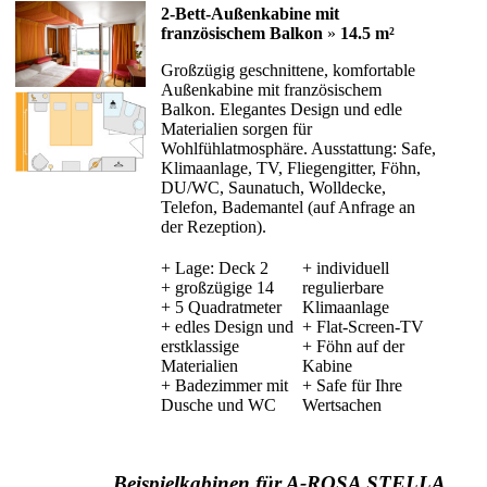
2-Bett-Außenkabine mit
französischem Balkon
»
14.5 m²
Großzügig geschnittene, komfortable
Außenkabine mit französischem
Balkon. Elegantes Design und edle
Materialien sorgen für
Wohlfühlatmosphäre. Ausstattung: Safe,
Klimaanlage, TV, Fliegengitter, Föhn,
DU/WC, Saunatuch, Wolldecke,
Telefon, Bademantel (auf Anfrage an
der Rezeption).
+ Lage: Deck 2
+ individuell
+ großzügige 14
regulierbare
+ 5 Quadratmeter
Klimaanlage
+ edles Design und
+ Flat-Screen-TV
erstklassige
+ Föhn auf der
Materialien
Kabine
+ Badezimmer mit
+ Safe für Ihre
Dusche und WC
Wertsachen
Beispielkabinen für A-ROSA STELLA