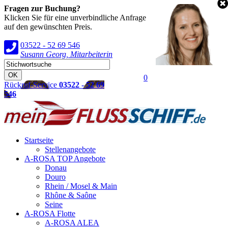
Fragen zur Buchung?
Klicken Sie für eine unverbindliche Anfrage
auf den gewünschten Preis.
03522 - 52 69 546
Susann Georg, Mitarbeiterin
0
Rückruf-Service
03522 - 52 69
546
Startseite
Stellenangebote
A-ROSA TOP Angebote
Donau
Douro
Rhein / Mosel & Main
Rhône & Saône
Seine
A-ROSA Flotte
A-ROSA ALEA