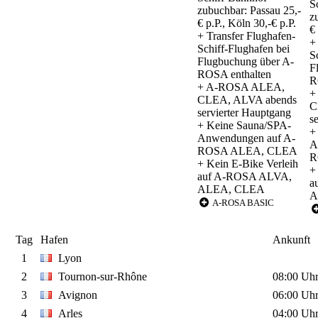
S
zubuchbar: Passau 25,-
z
€ p.P., Köln 30,-€ p.P.
€
+ Transfer Flughafen-
+
Schiff-Flughafen bei
S
Flugbuchung über A-
F
ROSA enthalten
R
+ A-ROSA ALEA,
+
CLEA, ALVA abends
C
servierter Hauptgang
s
+ Keine Sauna/SPA-
+
Anwendungen auf A-
A
ROSA ALEA, CLEA
R
+ Kein E-Bike Verleih
+
auf A-ROSA ALVA,
a
ALEA, CLEA
A
A-ROSA BASIC
Tag
Hafen
Ankunft
1
Lyon
2
Tournon-sur-Rhône
08:00 Uh
3
Avignon
06:00 Uh
4
Arles
04:00 Uh