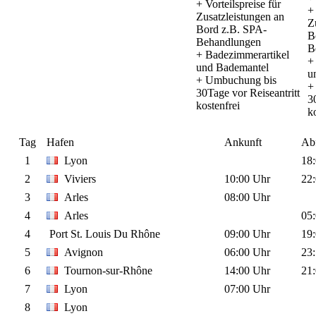
+ Vorteilspreise für
+ 
Zusatzleistungen an
Z
Bord z.B. SPA-
B
Behandlungen
B
+ Badezimmerartikel
+
und Bademantel
u
+ Umbuchung bis
+
30Tage vor Reiseantritt
3
kostenfrei
k
Tag
Hafen
Ankunft
Abf
1
Lyon
18
2
Viviers
10:00 Uhr
22
3
Arles
08:00 Uhr
4
Arles
05
4
Port St. Louis Du Rhône
09:00 Uhr
19
5
Avignon
06:00 Uhr
23
6
Tournon-sur-Rhône
14:00 Uhr
21
7
Lyon
07:00 Uhr
8
Lyon