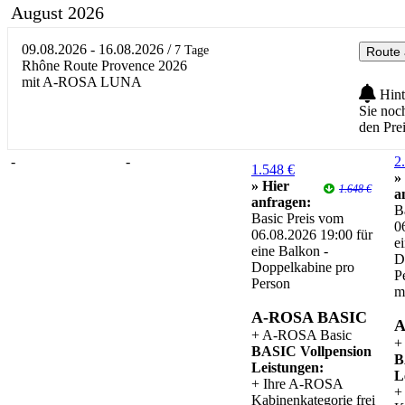
August 2026
09.08.2026 - 16.08.2026
/
7 Tage
Route 
Rhône Route Provence 2026
mit A-ROSA LUNA
Hint
Sie noc
den Pre
-
-
2
1.548 €
»
» Hier
1.648 €
a
anfragen:
B
Basic Preis vom
0
06.08.2026 19:00 für
e
eine Balkon -
D
Doppelkabine pro
P
Person
m
A-ROSA BASIC
A
+ A-ROSA Basic
+
BASIC Vollpension
B
Leistungen:
L
+ Ihre A-ROSA
+
Kabinenkategorie frei