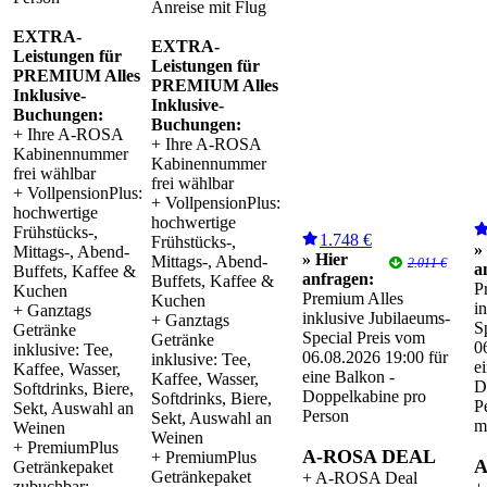
Anreise mit Flug
EXTRA-
EXTRA-
Leistungen für
Leistungen für
PREMIUM Alles
PREMIUM Alles
Inklusive-
Inklusive-
Buchungen:
Buchungen:
+ Ihre A-ROSA
+ Ihre A-ROSA
Kabinennummer
Kabinennummer
frei wählbar
frei wählbar
+ VollpensionPlus:
+ VollpensionPlus:
hochwertige
hochwertige
Frühstücks-,
1.748 €
Frühstücks-,
»
Mittags-, Abend-
» Hier
Mittags-, Abend-
2.011 €
a
Buffets, Kaffee &
anfragen:
Buffets, Kaffee &
P
Kuchen
Premium Alles
Kuchen
i
+ Ganztags
inklusive Jubilaeums-
+ Ganztags
S
Getränke
Special Preis vom
Getränke
0
inklusive: Tee,
06.08.2026 19:00 für
inklusive: Tee,
e
Kaffee, Wasser,
eine Balkon -
Kaffee, Wasser,
D
Softdrinks, Biere,
Doppelkabine pro
Softdrinks, Biere,
P
Sekt, Auswahl an
Person
Sekt, Auswahl an
m
Weinen
Weinen
+ PremiumPlus
A-ROSA DEAL
+ PremiumPlus
A
Getränkepaket
Getränkepaket
+ A-ROSA Deal
zubuchbar: