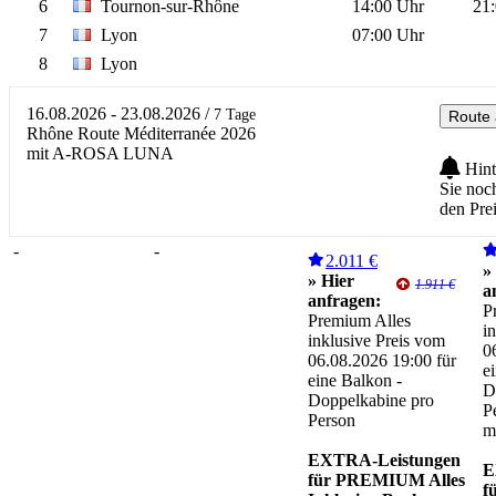
6
Tournon-sur-Rhône
14:00 Uhr
21
7
Lyon
07:00 Uhr
8
Lyon
16.08.2026 - 23.08.2026
/
7 Tage
Route 
Rhône Route Méditerranée 2026
mit A-ROSA LUNA
Hint
Sie noc
den Pre
-
-
2.011 €
»
» Hier
1.911 €
a
anfragen:
P
Premium Alles
i
inklusive Preis vom
0
06.08.2026 19:00 für
e
eine Balkon -
D
Doppelkabine pro
P
Person
m
EXTRA-Leistungen
E
für PREMIUM Alles
f