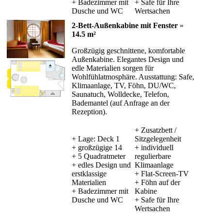
+ Badezimmer mit
+ Safe für Ihre
Dusche und WC
Wertsachen
2-Bett-Außenkabine mit Fenster
»
14.5 m²
Großzügig geschnittene, komfortable
Außenkabine. Elegantes Design und
edle Materialien sorgen für
Wohlfühlatmosphäre. Ausstattung: Safe,
Klimaanlage, TV, Föhn, DU/WC,
Saunatuch, Wolldecke, Telefon,
Bademantel (auf Anfrage an der
Rezeption).
+ Zusatzbett /
+ Lage: Deck 1
Sitzgelegenheit
+ großzügige 14
+ individuell
+ 5 Quadratmeter
regulierbare
+ edles Design und
Klimaanlage
erstklassige
+ Flat-Screen-TV
Materialien
+ Föhn auf der
+ Badezimmer mit
Kabine
Dusche und WC
+ Safe für Ihre
Wertsachen