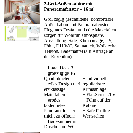
2-Bett-Außenkabine mit
Panoramafenster
»
16 m²
Großzügig geschnittene, komfortable
Außenkabine mit Panoramafenster.
Elegantes Design und edle Materialien
sorgen für Wohlfühlatmosphäre.
Ausstattung: Safe, Klimaanlage, TV,
Föhn, DU/WC, Saunatuch, Wolldecke,
Telefon, Bademantel (auf Anfrage an
der Rezeption).
+ Lage: Deck 3
+ großzügige 16
Quadratmeter
+ individuell
+ edles Design und
regulierbare
erstklassige
Klimaanlage
Materialien
+ Flat-Screen-TV
+ großes
+ Föhn auf der
bodentiefes
Kabine
Panoramafenster
+ Safe für Ihre
(nicht zu öffnen)
Wertsachen
+ Badezimmer mit
Dusche und WC