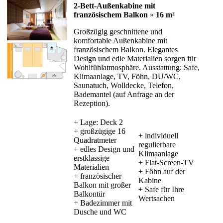
2-Bett-Außenkabine mit
französischem Balkon
»
16 m²
Großzügig geschnittene und
komfortable Außenkabine mit
französischem Balkon. Elegantes
Design und edle Materialien sorgen für
Wohlfühlatmosphäre. Ausstattung: Safe,
Klimaanlage, TV, Föhn, DU/WC,
Saunatuch, Wolldecke, Telefon,
Bademantel (auf Anfrage an der
Rezeption).
+ Lage: Deck 2
+ großzügige 16
+ individuell
Quadratmeter
regulierbare
+ edles Design und
Klimaanlage
erstklassige
+ Flat-Screen-TV
Materialien
+ Föhn auf der
+ französischer
Kabine
Balkon mit großer
+ Safe für Ihre
Balkontür
Wertsachen
+ Badezimmer mit
Dusche und WC