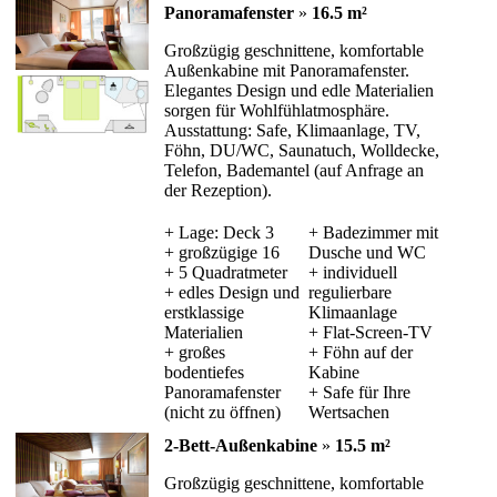
Panoramafenster
»
16.5 m²
Großzügig geschnittene, komfortable
Außenkabine mit Panoramafenster.
Elegantes Design und edle Materialien
sorgen für Wohlfühlatmosphäre.
Ausstattung: Safe, Klimaanlage, TV,
Föhn, DU/WC, Saunatuch, Wolldecke,
Telefon, Bademantel (auf Anfrage an
der Rezeption).
+ Lage: Deck 3
+ Badezimmer mit
+ großzügige 16
Dusche und WC
+ 5 Quadratmeter
+ individuell
+ edles Design und
regulierbare
erstklassige
Klimaanlage
Materialien
+ Flat-Screen-TV
+ großes
+ Föhn auf der
bodentiefes
Kabine
Panoramafenster
+ Safe für Ihre
(nicht zu öffnen)
Wertsachen
2-Bett-Außenkabine
»
15.5 m²
Großzügig geschnittene, komfortable