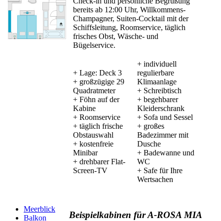
Check-in und persönliche Begrüßung
bereits ab 12:00 Uhr, Willkommens-
Champagner, Suiten-Cocktail mit der
Schiffsleitung, Roomservice, täglich
frisches Obst, Wäsche- und
Bügelservice.
+ individuell
+ Lage: Deck 3
regulierbare
+ großzügige 29
Klimaanlage
Quadratmeter
+ Schreibtisch
+ Föhn auf der
+ begehbarer
Kabine
Kleiderschrank
+ Roomservice
+ Sofa und Sessel
+ täglich frische
+ großes
Obstauswahl
Badezimmer mit
+ kostenfreie
Dusche
Minibar
+ Badewanne und
+ drehbarer Flat-
WC
Screen-TV
+ Safe für Ihre
Wertsachen
Meerblick
Beispielkabinen für A-ROSA MIA
Balkon