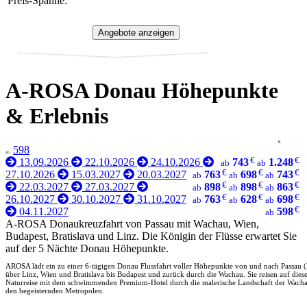
Preis-Spanne:
A-ROSA Donau Höhepunkte
& Erlebnis
€
598
ab
€
€
13.09.2026
22.10.2026
24.10.2026
743
1.248
ab
ab
€
€
€
27.10.2026
15.03.2027
20.03.2027
763
698
743
ab
ab
ab
€
€
€
22.03.2027
27.03.2027
898
898
863
ab
ab
ab
€
€
€
26.10.2027
30.10.2027
31.10.2027
763
628
698
ab
ab
ab
€
04.11.2027
598
ab
A-ROSA Donaukreuzfahrt von Passau mit Wachau, Wien,
Budapest, Bratislava und Linz. Die Königin der Flüsse erwartet Sie
auf der 5 Nächte Donau Höhepunkte.
AROSA lädt ein zu einer 6-tägigen Donau Flussfahrt voller Höhepunkte von und nach Passau (
über Linz, Wien und Bratislava bis Budapest und zurück durch die Wachau. Sie reisen auf diese
Naturreise mit dem schwimmenden Premium-Hotel durch die malerische Landschaft der Wachau
den begeisternden Metropolen.