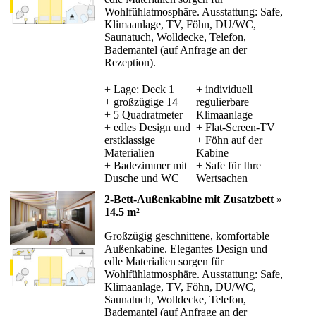
Wohlfühlatmosphäre. Ausstattung: Safe,
Klimaanlage, TV, Föhn, DU/WC,
Saunatuch, Wolldecke, Telefon,
Bademantel (auf Anfrage an der
Rezeption).
+ Lage: Deck 1
+ individuell
+ großzügige 14
regulierbare
+ 5 Quadratmeter
Klimaanlage
+ edles Design und
+ Flat-Screen-TV
erstklassige
+ Föhn auf der
Materialien
Kabine
+ Badezimmer mit
+ Safe für Ihre
Dusche und WC
Wertsachen
2-Bett-Außenkabine mit Zusatzbett
»
14.5 m²
Großzügig geschnittene, komfortable
Außenkabine. Elegantes Design und
edle Materialien sorgen für
Wohlfühlatmosphäre. Ausstattung: Safe,
Klimaanlage, TV, Föhn, DU/WC,
Saunatuch, Wolldecke, Telefon,
Bademantel (auf Anfrage an der