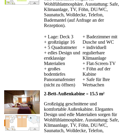
Wohlfühlatmosphäre. Ausstattung: Safe,
Klimaanlage, TV, Föhn, DU/WC,
Saunatuch, Wolldecke, Telefon,
Bademantel (auf Anfrage an der
Rezeption).
+ Lage: Deck 3
+ Badezimmer mit
+ großzügige 16
Dusche und WC
+ 5 Quadratmeter
+ individuell
+ edles Design und
regulierbare
erstklassige
Klimaanlage
Materialien
+ Flat-Screen-TV
+ großes
+ Föhn auf der
bodentiefes
Kabine
Panoramafenster
+ Safe für Ihre
(nicht zu öffnen)
Wertsachen
2-Bett-Außenkabine
»
15.5 m²
Großzügig geschnittene und
komfortable Außenkabine. Elegantes
Design und edle Materialien sorgen für
Wohlfühlatmosphäre. Ausstattung: Safe,
Klimaanlage, TV, Föhn, DU/WC,
Saunatuch, Wolldecke, Telefon,