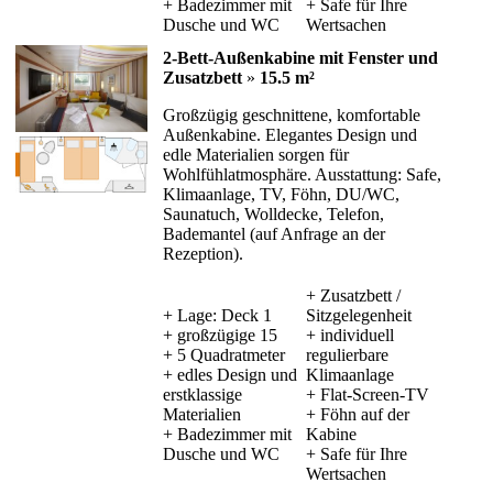
+ Badezimmer mit
+ Safe für Ihre
Dusche und WC
Wertsachen
2-Bett-Außenkabine mit Fenster und
Zusatzbett
»
15.5 m²
Großzügig geschnittene, komfortable
Außenkabine. Elegantes Design und
edle Materialien sorgen für
Wohlfühlatmosphäre. Ausstattung: Safe,
Klimaanlage, TV, Föhn, DU/WC,
Saunatuch, Wolldecke, Telefon,
Bademantel (auf Anfrage an der
Rezeption).
+ Zusatzbett /
+ Lage: Deck 1
Sitzgelegenheit
+ großzügige 15
+ individuell
+ 5 Quadratmeter
regulierbare
+ edles Design und
Klimaanlage
erstklassige
+ Flat-Screen-TV
Materialien
+ Föhn auf der
+ Badezimmer mit
Kabine
Dusche und WC
+ Safe für Ihre
Wertsachen