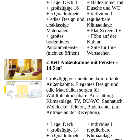
+ Lage: Deck 3
+ Badezimmer mit
+ großzügige 16
Dusche und WC
+ 5 Quadratmeter
+ individuell
+ edles Design und
regulierbare
erstklassige
Klimaanlage
Materialien
+ Flat-Screen-TV
+ großes
+ Föhn auf der
bodentiefes
Kabine
Panoramafenster
+ Safe für Ihre
(nicht zu öffnen)
Wertsachen
2-Bett-Außenkabine mit Fenster
»
14.5 m²
Großzügig geschnittene, komfortable
Außenkabine. Elegantes Design und
edle Materialien sorgen für
Wohlfühlatmosphäre. Ausstattung:
Klimaanlage, TV, DU/WC, Saunatuch,
Wolldecke, Telefon, Bademantel (auf
Anfrage an der Rezeption).
+ Lage: Deck 1
+ individuell
+ großzügige 14
regulierbare
+ 5 Quadratmeter
Klimaanlage