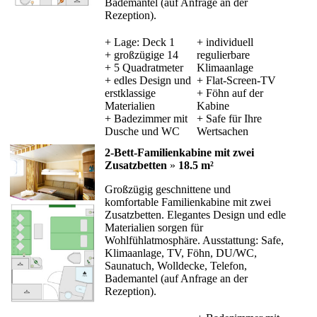
Bademantel (auf Anfrage an der
Rezeption).
+ Lage: Deck 1
+ individuell
+ großzügige 14
regulierbare
+ 5 Quadratmeter
Klimaanlage
+ edles Design und
+ Flat-Screen-TV
erstklassige
+ Föhn auf der
Materialien
Kabine
+ Badezimmer mit
+ Safe für Ihre
Dusche und WC
Wertsachen
2-Bett-Familienkabine mit zwei
Zusatzbetten
»
18.5 m²
Großzügig geschnittene und
komfortable Familienkabine mit zwei
Zusatzbetten. Elegantes Design und edle
Materialien sorgen für
Wohlfühlatmosphäre. Ausstattung: Safe,
Klimaanlage, TV, Föhn, DU/WC,
Saunatuch, Wolldecke, Telefon,
Bademantel (auf Anfrage an der
Rezeption).