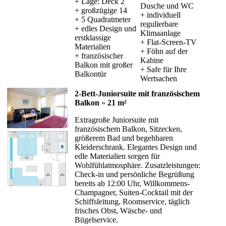
+ Lage: Deck 2
Dusche und WC
+ großzügige 14
+ individuell
+ 5 Quadratmeter
regulierbare
+ edles Design und
Klimaanlage
erstklassige
+ Flat-Screen-TV
Materialien
+ Föhn auf der
+ französischer
Kabine
Balkon mit großer
+ Safe für Ihre
Balkontür
Wertsachen
2-Bett-Juniorsuite mit französischem
Balkon
»
21 m²
Extragroße Juniorsuite mit
französischem Balkon, Sitzecken,
größerem Bad und begehbaren
Kleiderschrank. Elegantes Design und
edle Materialien sorgen für
Wohlfühlatmosphäre. Zusatzleistungen:
Check-in und persönliche Begrüßung
bereits ab 12:00 Uhr, Willkommens-
Champagner, Suiten-Cocktail mit der
Schiffsleitung, Roomservice, täglich
frisches Obst, Wäsche- und
Bügelservice.