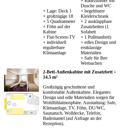
+ Badezimmer mit
Dusche und WC
+ Lage: Deck 1
+ begehbarer
+ großzügige 18
Kleiderschrank
+ 5 Quadratmeter
+ 2 ausklappbare
+ Föhn auf der
Zusatzbetten (1
Kabine
Sofabett
+ Flat-Screen-TV
+ 1 Pullmanbett)
+ individuell
+ edles Design und
regulierbare
erstklassige
Klimaanlage
Materialien
+ Safe für Ihre
Wertsachen
2-Bett-Außenkabine mit Zusatzbett
»
14.5 m²
Großzügig geschnittene und
komfortable Außenkabine. Elegantes
Design und edle Materialien sorgen für
Wohlfühlatmosphäre. Ausstattung: Safe,
Klimaanlage, TV, Föhn, DU/WC,
Saunatuch, Wolldecke, Telefon,
Bademantel (auf Anfrage an der
Rezeption).