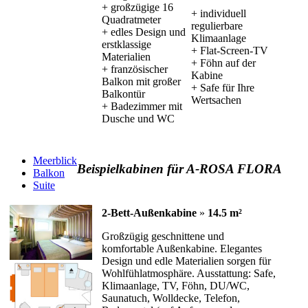
+ großzügige 16
+ individuell
Quadratmeter
regulierbare
+ edles Design und
Klimaanlage
erstklassige
+ Flat-Screen-TV
Materialien
+ Föhn auf der
+ französischer
Kabine
Balkon mit großer
+ Safe für Ihre
Balkontür
Wertsachen
+ Badezimmer mit
Dusche und WC
Meerblick
Beispielkabinen für A-ROSA FLORA
Balkon
Suite
2-Bett-Außenkabine
»
14.5 m²
Großzügig geschnittene und
komfortable Außenkabine. Elegantes
Design und edle Materialien sorgen für
Wohlfühlatmosphäre. Ausstattung: Safe,
Klimaanlage, TV, Föhn, DU/WC,
Saunatuch, Wolldecke, Telefon,