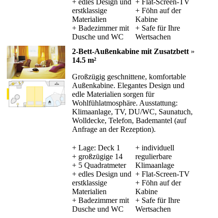
+ edles Design und
+ Flat-Screen-TV
erstklassige
+ Föhn auf der
Materialien
Kabine
+ Badezimmer mit
+ Safe für Ihre
Dusche und WC
Wertsachen
2-Bett-Außenkabine mit Zusatzbett
»
14.5 m²
Großzügig geschnittene, komfortable
Außenkabine. Elegantes Design und
edle Materialien sorgen für
Wohlfühlatmosphäre. Ausstattung:
Klimaanlage, TV, DU/WC, Saunatuch,
Wolldecke, Telefon, Bademantel (auf
Anfrage an der Rezeption).
+ Lage: Deck 1
+ individuell
+ großzügige 14
regulierbare
+ 5 Quadratmeter
Klimaanlage
+ edles Design und
+ Flat-Screen-TV
erstklassige
+ Föhn auf der
Materialien
Kabine
+ Badezimmer mit
+ Safe für Ihre
Dusche und WC
Wertsachen