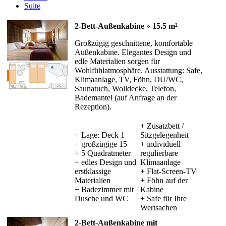
Suite
2-Bett-Außenkabine
»
15.5 m²
Großzügig geschnittene, komfortable
Außenkabine. Elegantes Design und
edle Materialien sorgen für
Wohlfühlatmosphäre. Ausstattung: Safe,
Klimaanlage, TV, Föhn, DU/WC,
Saunatuch, Wolldecke, Telefon,
Bademantel (auf Anfrage an der
Rezeption).
+ Zusatzbett /
+ Lage: Deck 1
Sitzgelegenheit
+ großzügige 15
+ individuell
+ 5 Quadratmeter
regulierbare
+ edles Design und
Klimaanlage
erstklassige
+ Flat-Screen-TV
Materialien
+ Föhn auf der
+ Badezimmer mit
Kabine
Dusche und WC
+ Safe für Ihre
Wertsachen
2-Bett-Außenkabine mit