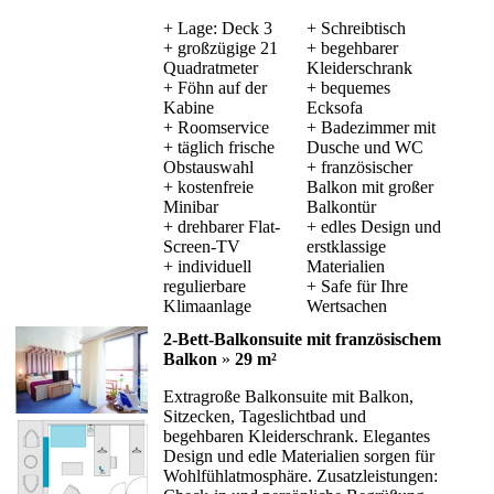
+ Lage: Deck 3
+ Schreibtisch
+ großzügige 21
+ begehbarer
Quadratmeter
Kleiderschrank
+ Föhn auf der
+ bequemes
Kabine
Ecksofa
+ Roomservice
+ Badezimmer mit
+ täglich frische
Dusche und WC
Obstauswahl
+ französischer
+ kostenfreie
Balkon mit großer
Minibar
Balkontür
+ drehbarer Flat-
+ edles Design und
Screen-TV
erstklassige
+ individuell
Materialien
regulierbare
+ Safe für Ihre
Klimaanlage
Wertsachen
2-Bett-Balkonsuite mit französischem
Balkon
»
29 m²
Extragroße Balkonsuite mit Balkon,
Sitzecken, Tageslichtbad und
begehbaren Kleiderschrank. Elegantes
Design und edle Materialien sorgen für
Wohlfühlatmosphäre. Zusatzleistungen: