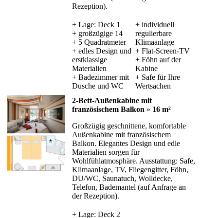
Rezeption).
+ Lage: Deck 1
+ individuell
+ großzügige 14
regulierbare
+ 5 Quadratmeter
Klimaanlage
+ edles Design und
+ Flat-Screen-TV
erstklassige
+ Föhn auf der
Materialien
Kabine
+ Badezimmer mit
+ Safe für Ihre
Dusche und WC
Wertsachen
2-Bett-Außenkabine mit
französischem Balkon
»
16 m²
Großzügig geschnittene, komfortable
Außenkabine mit französischem
Balkon. Elegantes Design und edle
Materialien sorgen für
Wohlfühlatmosphäre. Ausstattung: Safe,
Klimaanlage, TV, Fliegengitter, Föhn,
DU/WC, Saunatuch, Wolldecke,
Telefon, Bademantel (auf Anfrage an
der Rezeption).
+ Lage: Deck 2