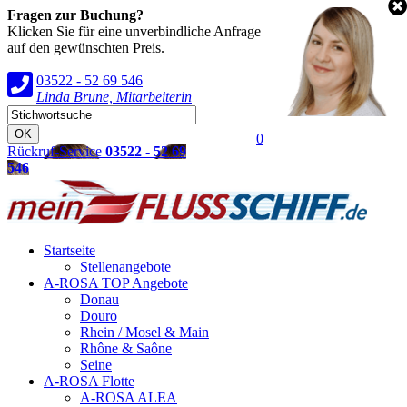
Fragen zur Buchung?
Klicken Sie für eine unverbindliche Anfrage
auf den gewünschten Preis.
03522 - 52 69 546
Linda Brune, Mitarbeiterin
0
Rückruf-Service
03522 - 52 69
546
Startseite
Stellenangebote
A-ROSA TOP Angebote
Donau
Douro
Rhein / Mosel & Main
Rhône & Saône
Seine
A-ROSA Flotte
A-ROSA ALEA