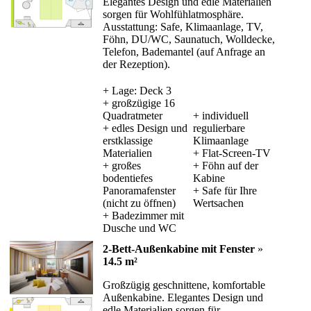
Elegantes Design und edle Materialien
sorgen für Wohlfühlatmosphäre.
Ausstattung: Safe, Klimaanlage, TV,
Föhn, DU/WC, Saunatuch, Wolldecke,
Telefon, Bademantel (auf Anfrage an
der Rezeption).
+ Lage: Deck 3
+ großzügige 16
Quadratmeter
+ individuell
+ edles Design und
regulierbare
erstklassige
Klimaanlage
Materialien
+ Flat-Screen-TV
+ großes
+ Föhn auf der
bodentiefes
Kabine
Panoramafenster
+ Safe für Ihre
(nicht zu öffnen)
Wertsachen
+ Badezimmer mit
Dusche und WC
2-Bett-Außenkabine mit Fenster
»
14.5 m²
Großzügig geschnittene, komfortable
Außenkabine. Elegantes Design und
edle Materialien sorgen für