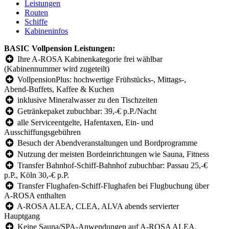
Leistungen
Routen
Schiffe
Kabineninfos
BASIC Vollpension Leistungen:
Ihre A-ROSA Kabinenkategorie frei wählbar
(Kabinennummer wird zugeteilt)
VollpensionPlus: hochwertige Frühstücks-, Mittags-,
Abend-Buffets, Kaffee & Kuchen
inklusive Mineralwasser zu den Tischzeiten
Getränkepaket zubuchbar: 39,-€ p.P./Nacht
alle Serviceentgelte, Hafentaxen, Ein- und
Ausschiffungsgebühren
Besuch der Abendveranstaltungen und Bordprogramme
Nutzung der meisten Bordeinrichtungen wie Sauna, Fitness
Transfer Bahnhof-Schiff-Bahnhof zubuchbar: Passau 25,-€
p.P., Köln 30,-€ p.P.
Transfer Flughafen-Schiff-Flughafen bei Flugbuchung über
A-ROSA enthalten
A-ROSA ALEA, CLEA, ALVA abends servierter
Hauptgang
Keine Sauna/SPA-Anwendungen auf A-ROSA ALEA,