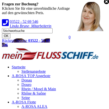
Fragen zur Buchung?
Klicken Sie für eine unverbindliche Anfrage
auf den gewünschten Preis.
03522 - 52 69 546
Linda Brune, Mitarbeiterin
0
Rückruf-Service
03522 - 52 69
546
Startseite
Stellenangebote
A-ROSA TOP Angebote
Donau
Douro
Rhein / Mosel & Main
Rhône & Saône
Seine
A-ROSA Flotte
A-ROSA ALEA